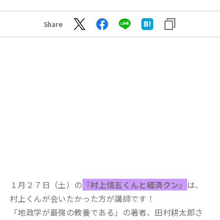
Share
１月２７日（土）の
『村上信五くんと経済クン』
は、
村上くんが会いたかった方が講師です！
「地政学が最強の教養である」の著者、田村耕太郎さ