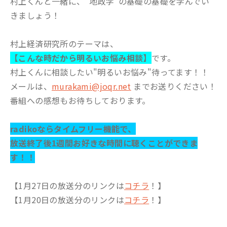
村上くんと一緒に、"地政学"の基礎の基礎を学んでい
きましょう！
村上経済研究所のテーマは、
【こんな時だから明るいお悩み相談】
です。
村上くんに相談したい"明るいお悩み"待ってます！！
メールは、
murakami@joqr.net
までお送りください！
番組への感想もお待ちしております。
radikoならタイムフリー機能で、
放送終了後1週間お好きな時間に聴くことができま
す！！
【1月27日の放送分のリンクは
コチラ
！】
【1月20日の放送分のリンクは
コチラ
！】