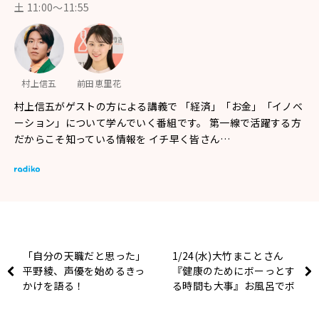
土 11:00～11:55
村上信五
前田恵里花
村上信五がゲストの方による講義で 「経済」「お金」「イノベ
ーション」について学んでいく番組です。 第一線で活躍する方
だからこそ知っている情報を イチ早く皆さん…
「自分の天職だと思った」
1/24(水)大竹まことさん
平野綾、声優を始めるきっ
『健康のためにボーっとす
かけを語る！
る時間も大事』お風呂でボ
ーっとしてたら、ポチョー
ン…と気になる音が…