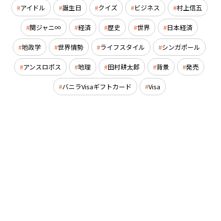
アイドル
誕生日
クイズ
ビジネス
村上信五
関ジャニ∞
経済
歴史
世界
日本経済
地政学
世界情勢
ライフスタイル
シンガポール
アンスロポス
地理
田村耕太郎
背景
発売
バニラVisaギフトカード
Visa