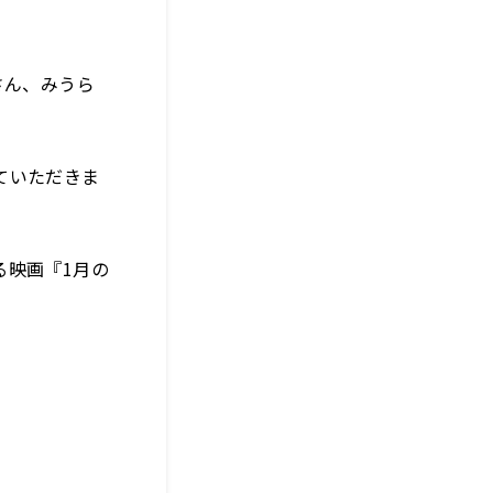
さん、みうら
ていただきま
る映画『1月の