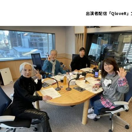
出演者
配信「QloveR」