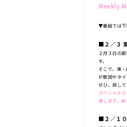
Weekly
▼番組では下
■２／３ 
２月３日の節
す。
そこで、東・
が歌詞やタイ
ぜひ、探して
スペシャルウ
催します。楽
■２／１０