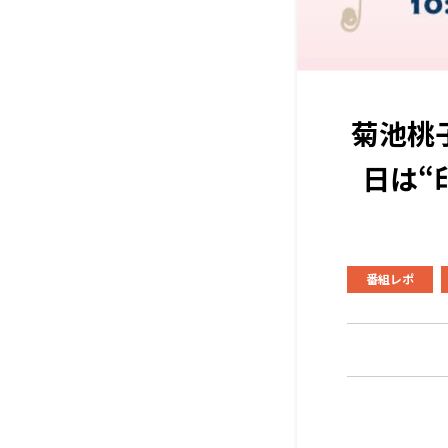
菊池桃
日は“
番組レポ