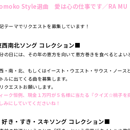
 Momoko Style選曲 愛は心の仕事です
／RA MU
記テーマでリクエストを募集しています！
東西南北ソング コレクション■
分の日には、その年の恵方を向いて恵方巻きを食べるとよい
西・南・北、もしくはイースト・ウエスト・サウス・ノース
トルに出てくる曲を募集します。
リクエストお願いします。
ィーク恒例、現金１万円が５名様に当たる『クイズ☆桃子を
しみにしていてくださいね！
 好き・すき・スキソング コレクション■