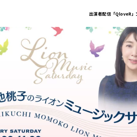
出演者
配信「QloveR」