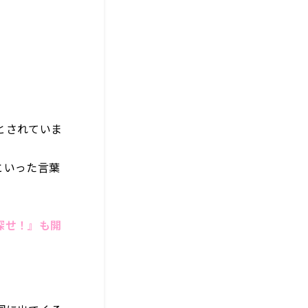
とされていま
といった言葉
探せ！』も
開