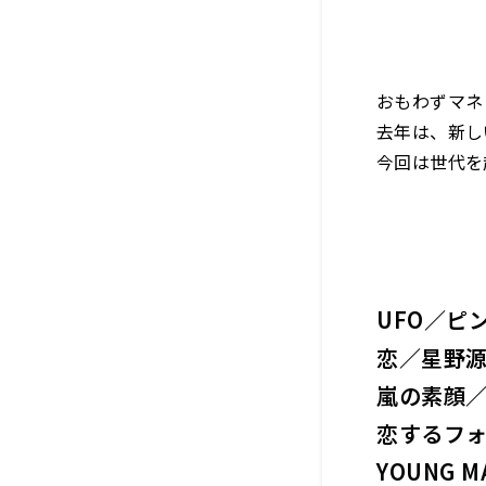
おもわずマネ
去年は、新し
今回は世代を
UFO／ピ
恋／星野
嵐の素顔
恋するフォ
YOUNG M