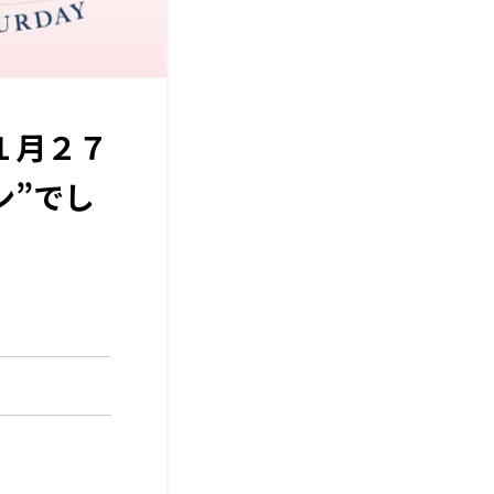
１月２７
ン”でし