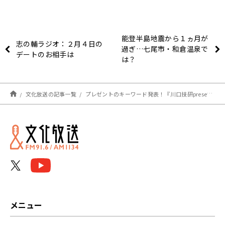
能登半島地震から１ヵ月が
志の輔ラジオ：２月４日の
過ぎ…七尾市・和倉温泉で
デートのお相手は
は？
文化放送の記事一覧
プレゼントのキーワード発表！『川口技研presents～久保純子 My Sweet Home』
メニュー