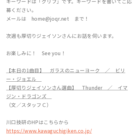
キーワードは「グリフ」です。キーワードを書いてご応
募ください。
メールは home@joqr.net まで！
次週も厚切りジェイソンさんにお話を伺います。
お楽しみに！ See you！
【本日の1曲目】 ガラスのニューヨーク ／ ビリ
ー・ジョエル
【厚切りジェイソンさん選曲】 Thunder ／ イマ
ジン・ドラゴンズ
（文／スタッフＣ）
川口技研のHPはこちらから
https://www.kawaguchigiken.co.jp/