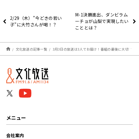
M-1決勝進出、ダンビラム
2/29（木）”今どきの若い
ーチョが山梨で実現したい
子”に大竹さんが喝！？
こととは？
文化放送の記事一覧
3月3日の放送は3人でお届け！番組の最後に大切なお知らせ！『アインシュタイン・山崎紘菜 Heat&Heart!』
メニュー
会社案内