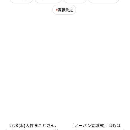
斉藤貴之
2/28(水)大竹まことさん、
「ノーバン始球式」はもは