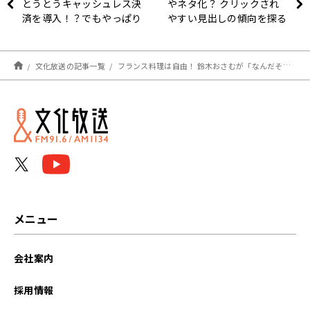
とうとうキャッシュレス決
やネタ化？ クリックされ
済を導入！？でもやっぱり
やすい見出しの傾向を探る
デジタルよりアナログがい
い！？
文化放送の記事一覧
フランス料理は自由！ 鈴木おさむが「なんだその大喜利！？」と驚いた斬新なフレンチ
メニュー
会社案内
採用情報