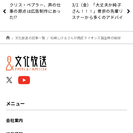
クリス・ペプラー、声の仕
3/1（金）「大丈夫か純子
事の原点は広告制作にあっ
さん！！！」骨折の先輩リ
た!?
スナーから多くのアドバイ
ス？
文化放送の記事一覧
松崎しげるさんが西武ライオンズ誕生時の始球式で2球投げた思い出語る「相手は田淵さんとノムさん」
メニュー
会社案内