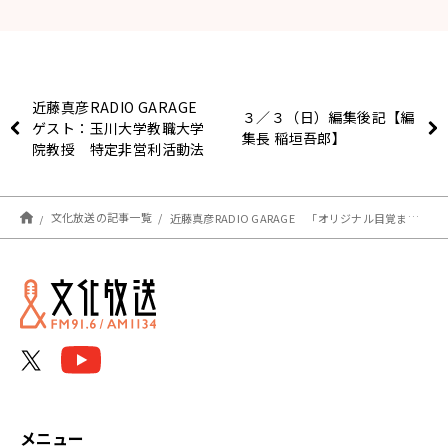
近藤真彦RADIO GARAGE
３／３（日）編集後記【編
ゲスト：玉川大学教職大学
集長 稲垣吾郎】
院教授 特定非営利活動法
人TOSS代表の谷和樹さん
①
文化放送の記事一覧
近藤真彦RADIO GARAGE 「オリジナル目覚まし時計」再販のお知らせ
メニュー