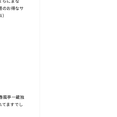
ょらにまな
題のお得なサ
料）
春風亭一蔵独
れてますでし