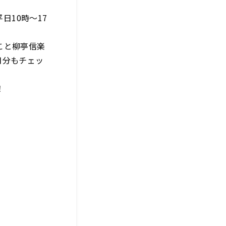
（平日10時～17
こと柳亭信楽
月分もチェッ
！