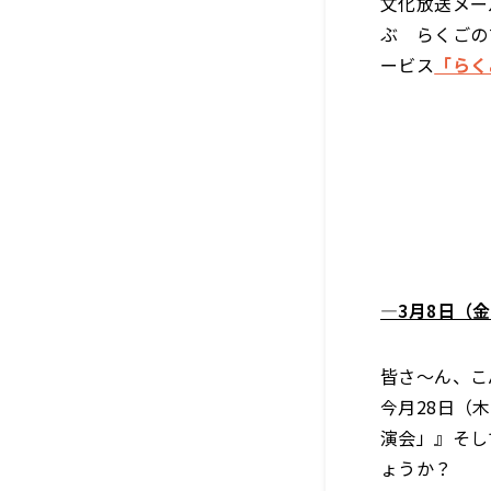
文化放送メー
ぶ らくごの
ービス
「らく
―3月8日（
皆さ～ん、こ
今月28日（
演会」』そし
ょうか？