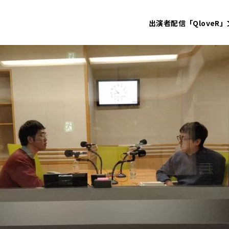
出演者
配信「QloveR」