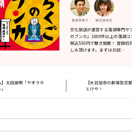
春風亭昇々
蝶花楼桃花
文化放送が運営する落語専門サ
のブンカ』1000件以上の落語
税込550円で聴き放題！ 登録初
しみ頂けます。まずはお試…
ム】太田英明「ヤオラホ
【水谷加奈の劇場型恋
～」
とけや！