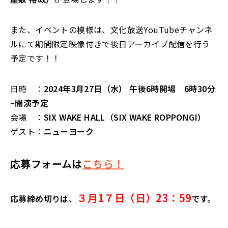
また、イベントの模様は、文化放送
YouTube
チャンネ
ルにて期間限定映像付きで後日アーカイブ配信を行う
予定です！！
日時 ：
2024年3月27日（水）
午後
6
時開場 6時30分
~開演予定
会場 ：
SIX WAKE HALL（
SIX WAKE ROPPONGI
）
ゲスト：
ニューヨーク
応募フォームは
こちら！
３月1７日（日）23：59
応募締め切りは、
です。