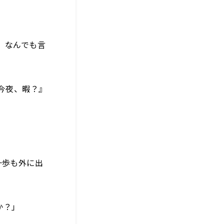
、なんでも言
『今夜、暇？』
一歩も外に出
か？」