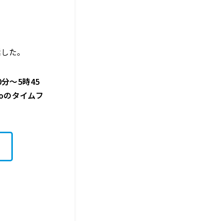
話した。
分〜5時45
ikoのタイムフ