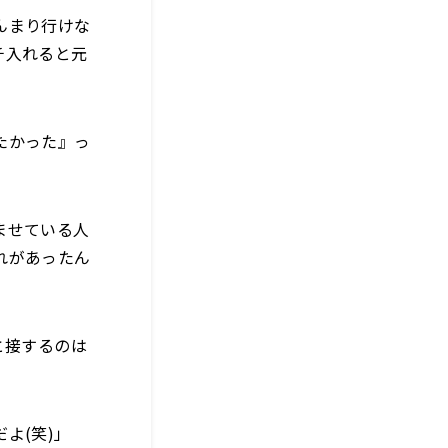
んまり行けな
チ入れると元
たかった』っ
ませている人
れがあったん
と接するのは
よ(笑)」