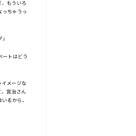
だ、もういろ
なっちゃうっ
が」
ベートはどう
うイメージな
て、宮治さん
はいるから、