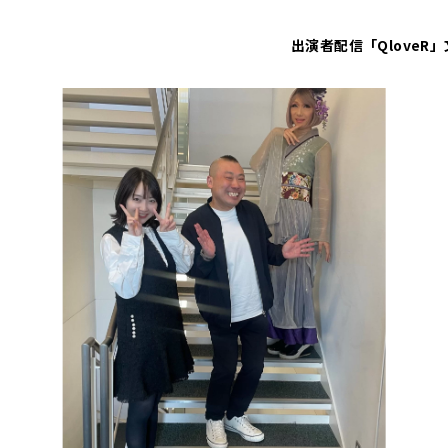
出演者
配信「QloveR」