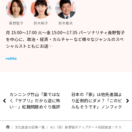
長野智子
鈴木純子
鈴木敏夫
月 15:00～17:00 火～金 15:00～17:35 パーソナリティ長野智子
を中心に、政治・経済・カルチャーなど様々なジャンルのスペ
シャルストともにお送…
カンニング竹山「薬ではな
日本の『家』は他先進国よ
く『サプリ』だから逆に怖
り圧倒的にダメ？「このビ
い…」紅麹問題めぐり風評
ルもそうです」ノンフィク
被害が起きないよう指摘
ションライターが指摘する
『窓』の問題とは
文化放送の記事一覧
4/1（月）長野智子アップデート初回放送！ゲストに露木茂さん！経済評論家の加谷珪一さんニュース解説も！