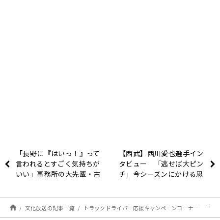
「長野に『はいっ！』って
【西武】西川愛也選手イン
言われるとすごく気持ちが
タビュー 「逃せば大ピン
いい」事務所の大先輩・古
チ」今シーズンにかける思
舘伊知郎の発言に長野智子
いとは？
もタジタジ！？
文化放送の記事一覧
トラックドライバー応援キャンペーンコーナー スタート！