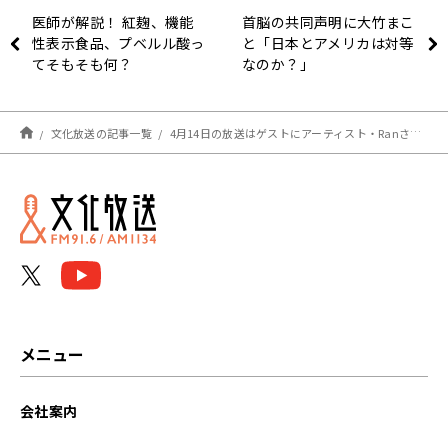
医師が解説！ 紅麹、機能
首脳の共同声明に大竹まこ
性表示食品、プベルル酸っ
と「日本とアメリカは対等
てそもそも何？
なのか？」
文化放送の記事一覧
4月14日の放送はゲストにアーティスト・Ranさんと新山詩織さんが登場！『アインシュタイン・山崎紘菜 Heat&Heart!』
メニュー
会社案内