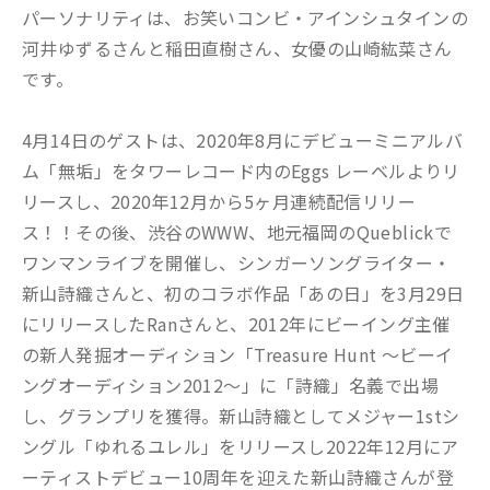
パーソナリティは、お笑いコンビ・アインシュタインの
河井ゆずるさんと稲田直樹さん、女優の山崎紘菜さん
です。
4月14日のゲストは、2020年8月にデビューミニアルバ
ム「無垢」をタワーレコード内のEggs レーベルよりリ
リースし、2020年12月から5ヶ月連続配信リリー
ス！！
その後、渋谷のWWW、地元福岡のQueblickで
ワンマンライブを開催し、
シンガーソングライター・
新山詩織さんと、初のコラボ作品「あの日」を3月29日
にリリースしたRanさんと、2012年にビーイング主催
の新人発掘オーディション「Treasure Hunt ～ビーイ
ングオーディション2012～」に「詩織」名義で出場
し、グランプリを獲得。新山詩織としてメジャー1stシ
ングル「ゆれるユレル」をリリースし
2022
年12月にア
ーティストデビュー10周年を迎えた新山詩織さんが登