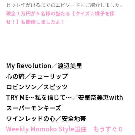
ヒット作が出るまでのエピソードもご紹介しました。
現金１万円が５名様の当たる【クイズ☆桃子を探
せ！】も開催しましたよ！
My Revolution／渡辺美里
心の旅／チューリップ
ロビンソン
／スピッツ
TRY ME〜私を信じて〜／安室奈美恵with
スーパーモンキーズ
ワインレッドの心
／安全地帯
Weekly Momoko Style選曲
もうすぐ０