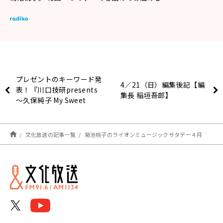
プレゼントのキーワード発
4／21（日）編集後記【編
表！『川口技研presents
集長 稲垣吾郎】
～久保純子 My Sweet
Home』
文化放送の記事一覧
菊池桃子のライオンミュージックサタデー４月２０日は“最初のヒットソングコレクション”をお送りしました！