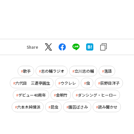
Share
歌手
志の輔ラジオ
立川志の輔
落語
六代目 三遊亭圓生
ウクレレ
虫
荻野目洋子
デビュー40周年
金明竹
ダンシング・ヒーロー
六本木純情派
昆虫
園芸ばさみ
読み聞かせ