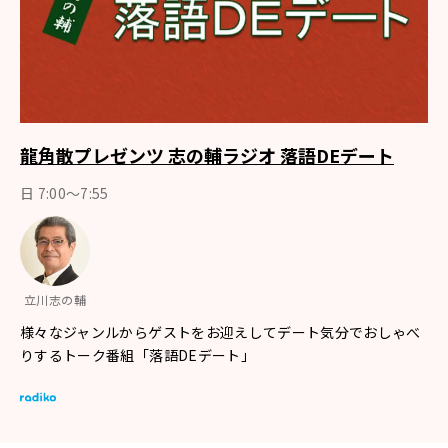
龍角散プレゼンツ 志の輔ラジオ 落語DEデート
日 7:00〜7:55
立川志の輔
様々なジャンルからゲストをお迎えしてデート気分でおしゃべ
りするトーク番組「落語DEデート」