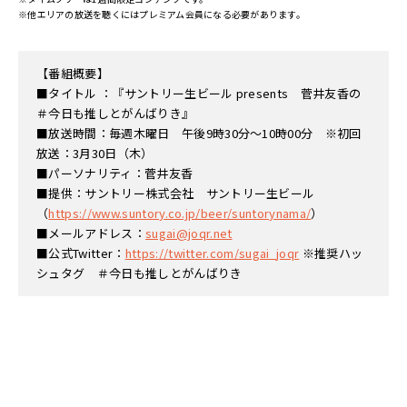
※他エリアの放送を聴くにはプレミアム会員になる必要があります。
【番組概要】
■タイトル ：『サントリー生ビール presents 菅井友香の
＃今日も推しとがんばりき』
■放送時間：毎週木曜日 午後9時30分～10時00分 ※初回
放送：3月30日（木）
■パーソナリティ：菅井友香
■提供：サントリー株式会社 サントリー生ビール
（
https://www.suntory.co.jp/beer/suntorynama/
）
■メールアドレス：
sugai@joqr.net
■公式Twitter：
https://twitter.com/sugai_joqr
※推奨ハッ
シュタグ ＃今日も推しとがんばりき