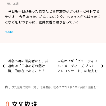
菅井友香
「今日も一日頑張ったあなたと菅井友香がぷっはーと乾杯する
ラジオ」 今日あった小さないいことや、ちょっとがんばったこ
となどをおつまみに、菅井友香と語り合っていく…
消息不明の研究者たち、共
未唯mieが「ビューティフ
通点は「日中友好の懸け
ル・メロディーズ プレミ
橋」的存在であること？
アムコンサート」の魅力を
紹介、ピンク・レディー時
代のラスベガス公演の思い
出にも感涙 ～5/3放送
文化放送の記事一覧
菅井友香、初のラブコメドラマに挑戦！髪色をピンク茶色に染める！
『ビューティフル・メロデ
ィーズ スペシャル』にて