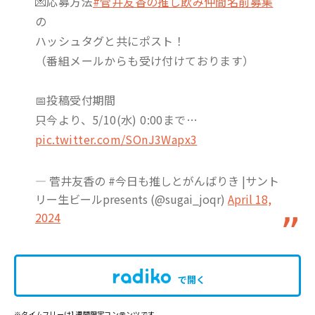
💌応募方法
#菅井友香の推し飲み仲間名前募集
の
ハッシュタグと共にポスト！
（番組メールからも受け付けております）
📅投稿受付期間
只今より、5/10(水) 0:00まで…
pic.twitter.com/SOnJ3Wapx3
— 菅井友香の #今日も推しとがんばりき |サント
リー生ビールpresents (@sugai_joqr)
April 18,
2024
で開く
※タイムフリーは1週間限定コンテンツです。