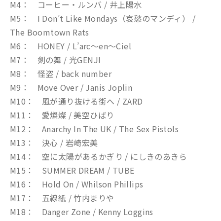
M4： コーヒー・ルンバ / 井上陽水
M5： I Don′t Like Mondays（哀愁のマンディ） /
The Boomtown Rats
M6： HONEY / L’arc～en～Ciel
M7： 剣の舞 / 光GENJI
M8： 怪盗 / back number
M9： Move Over / Janis Joplin
M10： 風が通り抜ける街へ / ZARD
M11： 愛燦燦 / 美空ひばり
M12： Anarchy In The UK / The Sex Pistols
M13： 決心 / 岩崎宏美
M14： 空に太陽があるかぎり / にしきのあきら
M15： SUMMER DREAM / TUBE
M16： Hold On / Whilson Phillips
M17： 五線紙 / 竹内まりや
M18： Danger Zone / Kenny Loggins