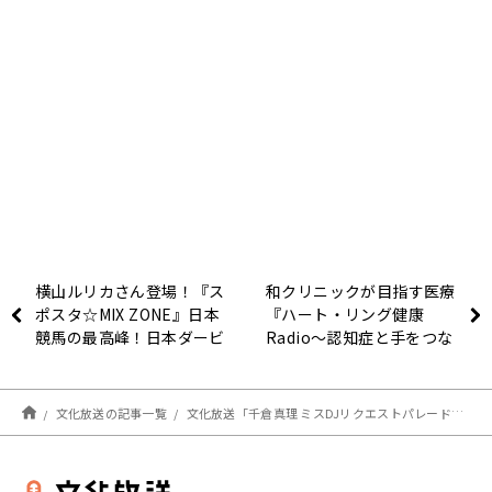
横山ルリカさん登場！『ス
和クリニックが目指す医療
ポスタ☆MIX ZONE』日本
『ハート・リング健康
競馬の最高峰！日本ダービ
Radio～認知症と手をつな
ーの注目ポイント！！
ごう〜 』
文化放送の記事一覧
文化放送「千倉真理 ミスDJリクエストパレード」5/30 オンエアリスト