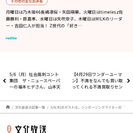
その他の主な出演者
月曜日は乃木坂46長嶋凛桜・矢田萌華、火曜日はtimelesz佐
藤勝利・原嘉孝、水曜日は矢吹奈子、木曜日はM!LKのリーダ
ー・吉田仁人が担当！ Z世代の「好き…
5/6（月）社会風刺コント
【4月29日ワンダーユーマ
集団 ザ・ニュースペーパ
ン】不満をなんでも買い取
ーの福本ヒデさん、山本天
ってくれる不満買取りセン
心さん登場！
ターとは？
文化放送の記事一覧
5/9(木)のゲストは、シンガーソングライターの八木海莉さん！【M!LK 吉田仁人のレコメン!】