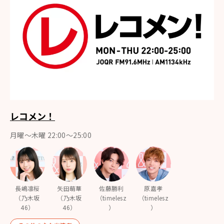
レコメン！
月曜〜木曜 22:00〜25:00
長嶋凛桜
矢田萌華
佐藤勝利
原嘉孝
（乃木坂
（乃木坂
（timelesz
（timelesz
46）
46）
）
）