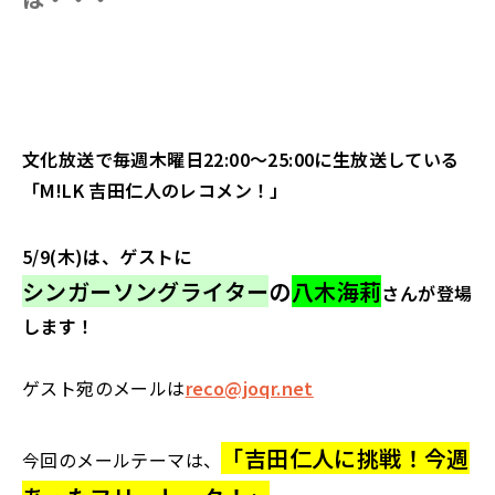
文化放送で毎週木曜日22:00～25:00に生放送している
「M!LK 吉田仁人のレコメン！」
5/9(木)は、ゲストに
シンガーソングライター
の
八木海莉
さんが登場
します！
ゲスト宛のメールは
reco@joqr.net
「吉田仁人に挑戦！今週
今回のメールテーマは、