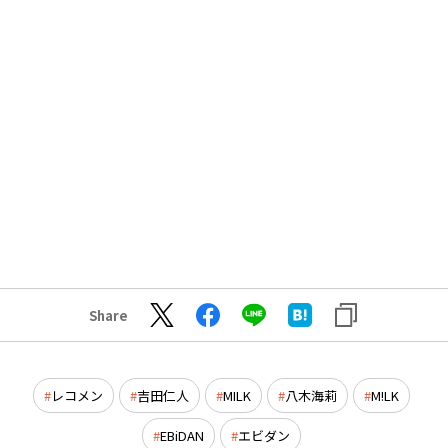
Share
レコメン
吉田仁人
MILK
八木海莉
M!LK
EBiDAN
エビダン