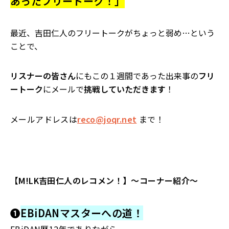
あったフリートーク！」
最近、吉田仁人のフリートークがちょっと弱め…という
ことで、
リスナーの皆さん
にもこの１週間であった出来事の
フリ
ートーク
にメ
ールで
挑戦していただきます
！
メールアドレスは
reco@joqr.net
まで！
【M!LK吉田仁人のレコメン！】〜コーナー紹介〜
❶
EBiDAN
マスターへの道！