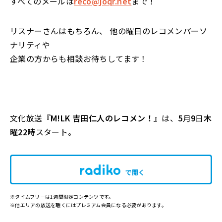
すべてのメールは
reco@joqr.net
まで！
リスナーさんはもちろん、 他の曜日のレコメンパーソ
ナリティや
企業の方からも相談お待ちしてます！
文化放送『
M!LK 吉田仁人のレコメン！
』は、
5
月
9
日
木
曜22時
スタート。
で開く
※タイムフリーは1週間限定コンテンツです。
※他エリアの放送を聴くにはプレミアム会員になる必要があります。