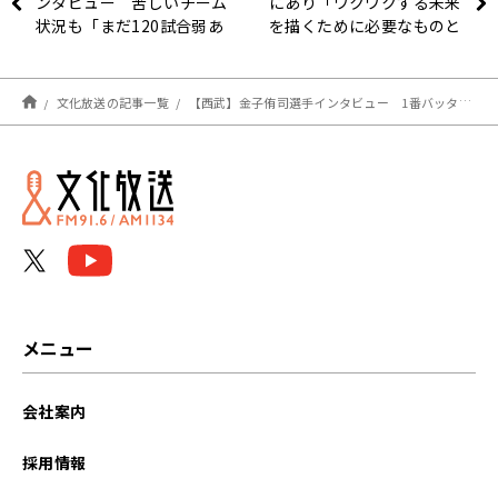
ンタビュー 苦しいチーム
にあり「ワクワクする未来
状況も「まだ120試合弱あ
を描くために必要なものと
るので、ここから1試合1
は」（5月13日「浜カフ
試合積み重ねていきたい」
ェ」）田丸雅智 片山暁雄
文化放送の記事一覧
【西武】金子侑司選手インタビュー 1番バッターとしての面白さとは？
メニュー
会社案内
採用情報