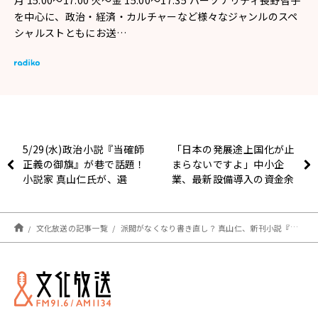
月 15:00～17:00 火～金 15:00～17:35 パーソナリティ長野智子
を中心に、政治・経済・カルチャーなど様々なジャンルのスペ
シャルストともにお送…
5/29(水)政治小説『当確師
「日本の発展途上国化が止
正義の御旗』が巷で話題！
まらないですよ」中小企
小説家 真山仁氏が、選
業、最新設備導入の資金余
挙、政治と金、権力とメデ
力小さく
ィアを語る…
文化放送の記事一覧
派閥がなくなり書き直し？ 真山仁、新刊小説『当確師 正義の御旗』を語る