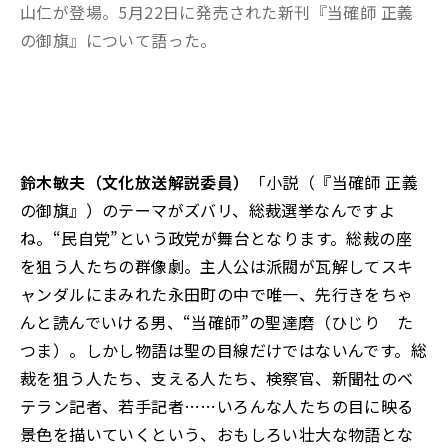
山仁が登場。5月22日に発売された新刊『当確師 正義
の御旗』について語った。
鈴木敏夫（文化放送解説委員）
「小説（『当確師 正義
の御旗』）のテーマがズバリ、総裁選挙なんですよ
ね。“民自党”という政党が舞台となります。総裁の座
を狙う人たちの群像劇。主人公は派閥が瓦解してスキ
ャンダルにまみれた永田町の中で唯一、先行きをちゃ
んと読んでいける男、“当確師”の聖達磨（ひじり た
つま）。しかし物語は聖の目線だけではないんです。総
裁を狙う人たち、支える人たち、検察官、新聞社のベ
テラン記者、若手記者……いろんな人たちの目に映る
景色を描いていくという、おもしろい壮大な物語とな