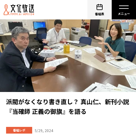
番組表
派閥がなくなり書き直し？ 真山仁、新刊小説
『当確師 正義の御旗』を語る
5/29, 2024
番組レポ