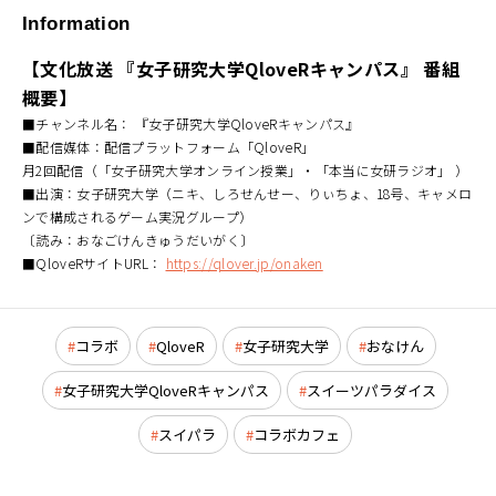
Information
【文化放送 『女子研究大学QloveRキャンパス』 番組
概要】
■チャンネル名： 『女子研究大学QloveRキャンパス』
■配信媒体：配信プラットフォーム「QloveR」
月2回配信（「女子研究大学オンライン授業」・「本当に女研ラジオ」 ）
■出演：女子研究大学（ニキ、しろせんせー、りぃちょ、18号、キャメロ
ンで構成されるゲーム実況グループ）
〔読み：おなごけんきゅうだいがく〕
■QloveRサイトURL：
https://qlover.jp/onaken
コラボ
QloveR
女子研究大学
おなけん
女子研究大学QloveRキャンパス
スイーツパラダイス
スイパラ
コラボカフェ