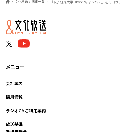
文化放送の記事一覧
『女子研究大学QloveRキャンパス』 初のコラボレーションカフェ ７/１（月）からスイーツパラダイス３店舗で開催
メニュー
会社案内
採用情報
ラジオCMご利用案内
放送基準
番組審議会