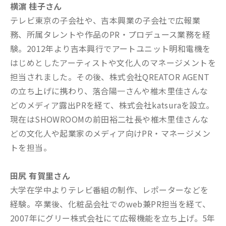
横濵 桂子さん
テレビ東京の子会社や、吉本興業の子会社で広報業
務、所属タレントや作品のPR・プロデュース業務を経
験。2012年より吉本興行でアートユニット明和電機を
はじめとしたアーティストや文化人のマネージメントを
担当されました。その後、株式会社QREATOR AGENT
の立ち上げに携わり、落合陽一さんや椎木里佳さんな
どのメディア露出PRを経て、株式会社katsuraを設立。
現在はSHOWROOMの前田裕二社長や椎木里佳さんな
どの文化人や起業家のメディア向けPR・マネージメン
トを担当。
田尻 有賀里さん
大学在学中よりテレビ番組の制作、レポーターなどを
経験。卒業後、化粧品会社でのweb兼PR担当を経て、
2007年にグリー株式会社にて広報機能を立ち上げ。5年