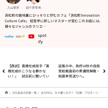
入山章栄
田ケ原恵美
浜松町の路地裏にひっそりと佇むカフェ「浜松町Innovation
Culture Cafe」 経営学に詳しいマスターが営むこのお店には、
様々なジャンルのクリエ…
spot
ify
【西武】髙橋光成投手「髙
逆風の中、政府は秋の自民
橋光成のこうなる獅かな
党総裁選前の衆議院解散・
い！」 試合前に聴いてい
総選挙見送りへ。
る音楽とは？
文化放送の記事一覧
あのPRは、なぜ響くのか？「広報・プロモーションと共感力の関係とは」