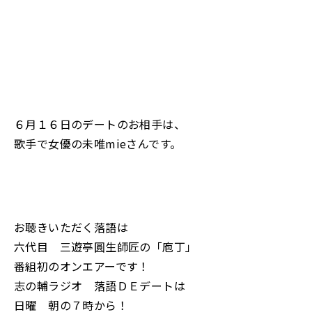
６月１６日のデートのお相手は、
歌手で女優の未唯mieさんです。
お聴きいただく落語は
六代目 三遊亭圓生師匠の「庖丁」
番組初のオンエアーです！
志の輔ラジオ 落語ＤＥデートは
日曜 朝の７時から！