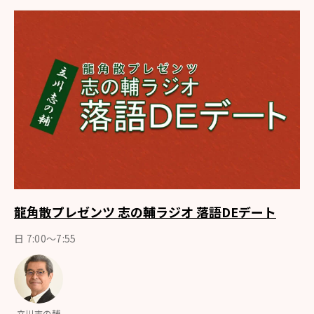
龍角散プレゼンツ 志の輔ラジオ 落語DEデート
日 7:00〜7:55
立川志の輔