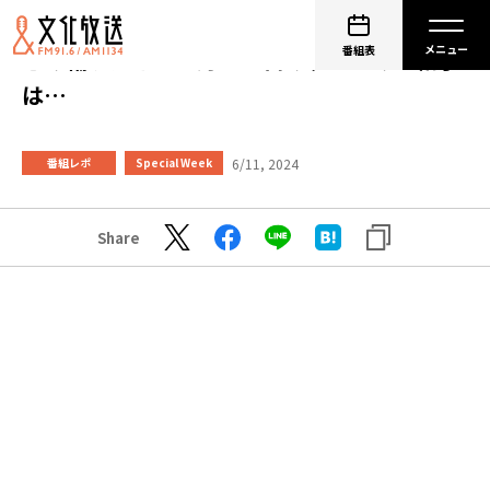
番組表
志の輔ラジオ：６月１６日のデートのお相手
は…
6/11, 2024
番組レポ
Special Week
Share