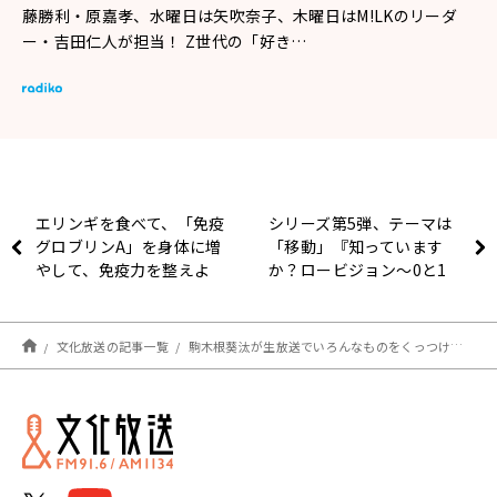
藤勝利・原嘉孝、水曜日は矢吹奈子、木曜日はM!LKのリーダ
ー・吉田仁人が担当！ Z世代の「好き…
エリンギを食べて、「免疫
シリーズ第5弾、テーマは
グロブリンA」を身体に増
「移動」『知っています
やして、免疫力を整えよ
か？ロービジョン～0と1
う！
の間 Vol.5』9/23（月・
祝）放送決定
文化放送の記事一覧
駒木根葵汰が生放送でいろんなものをくっつける⁉『アロンアルフア presents アロン葵汰のレコメン！』7/1（月）スタート