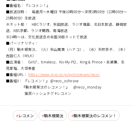
■番組名：『レコメン！』
■放送日時： 毎週月～木曜日 午後10時00分～深夜1時00分（22時00分～
25時00分）生放送
※ネット局： HBCラジオ、秋田放送、ラジオ福島、北日本放送、静岡放
送、KBS京都、ラジオ関西、南海放送
※24時～は、文化放送含め全国36局ネットで放送
■パーソナリティ：
（月）駒木根葵汰、（火）秋山寛貴（ハナコ）、（水）矢吹奈子、（木）
吉田仁人（M!LK）
■出演者： Girls²、timelesz、Kis-My-Ft2、King & Prince・永瀬廉、生
見愛瑠、大空幸星
■番組URL：
https://www.joqr.co.jp/qr/program/reco/
■番組X： 『レコメン！』 @reco_oshirase
『駒木根葵汰のレコメン！』 @reco_monday
推奨ハッシュタグ #レコメン
レコメン
駒木根葵汰
駒木根葵汰のレコメン！