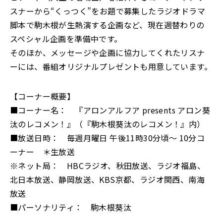
スナーから“くっつく”をお題で募集したラジオドラマ
脚本で駒木根が生熱演する企画など、現在週替わりの
スペシャル企画を準備中です。
そのほか、メッセージや企画に協力してくれたリスナ
ーには、番組オリジナルプレゼントも用意しています。
【コーナー概要】
■コーナー名： 『アロンアルフア presents アロン葵
汰のレコメン！』（『駒木根葵汰のレコメン！』内）
■放送日時： 毎週月曜日 午後11時30分頃～ 10分コ
ーナー ＊生放送
※ネット局： HBCラジオ、秋田放送、ラジオ福島、
北日本放送、静岡放送、KBS京都、ラジオ関西、南海
放送
■パーソナリティ： 駒木根葵汰