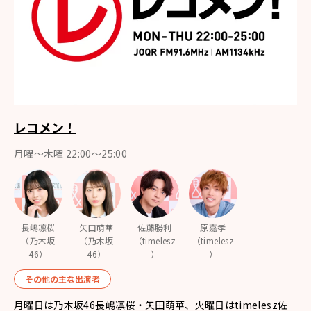
レコメン！
月曜〜木曜 22:00〜25:00
長嶋凛桜
矢田萌華
佐藤勝利
原嘉孝
（乃木坂
（乃木坂
（timelesz
（timelesz
46）
46）
）
）
その他の主な出演者
月曜日は乃木坂46長嶋凛桜・矢田萌華、火曜日はtimelesz佐