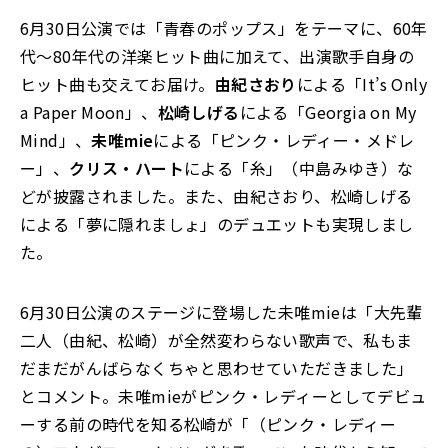
6月30日公演では「青春のポップス」をテーマに、60年
代～80年代の洋楽ヒット曲に加えて、出演歌手自身の
ヒット曲も交えてお届け。
由紀さおり
による「It’s Only
a Paper Moon」、
松崎しげる
による「Georgia on My
Mind」、
未唯mie
による「ピンク・レディー・メドレ
ー」、
クリス・ハート
による「糸」（中島みゆき）な
どが披露されました。また、由紀さおり、松崎しげる
による「夢に隠れましょ」のデュエットも実現しまし
た。
6月30日公演のステージに登場した未唯mieは「大先輩
二人（由紀、松崎）が全然変わらない歌声で、私もま
だまだがんばらなくちゃと思わせていただきました」
とコメント。未唯mieがピンク・レディーとしてデビュ
ーする前の時代を知る松崎が「（ピンク・レディー