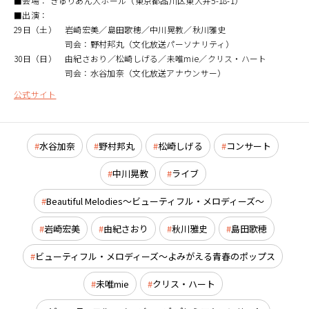
■会場： きゅりあん大ホール（東京都品川区東大井5-18-1）
■出演：
29日（土） 岩崎宏美／島田歌穂／中川晃教／秋川雅史
司会：野村邦丸（文化放送パーソナリティ）
30日（日） 由紀さおり／松崎しげる／未唯mie／クリス・ハート
司会：水谷加奈（文化放送アナウンサー）
公式サイト
水谷加奈
野村邦丸
松崎しげる
コンサート
中川晃教
ライブ
Beautiful Melodies～ビューティフル・メロディーズ～
岩崎宏美
由紀さおり
秋川雅史
島田歌穂
ビューティフル・メロディーズ～よみがえる青春のポップス
未唯mie
クリス・ハート