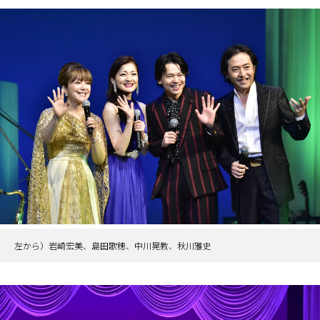
左から）岩崎宏美、島田歌穂、中川晃教、秋川雅史