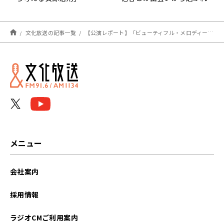
る個性と「For Others」
の精神 阿部 素子 校長先生
文化放送の記事一覧
【公演レポート】「ビューティフル・メロディーズ プレミアムコンサート」盛況のうちに閉幕！ 由紀さおり、松崎しげる、岩崎宏美、島田歌穂らが圧巻のパフォーマンス
メニュー
会社案内
採用情報
ラジオCMご利用案内