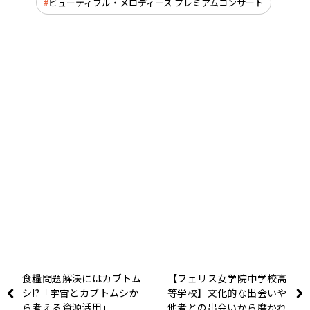
ビューティフル・メロディーズ プレミアムコンサート
食糧問題解決にはカブトム
【フェリス女学院中学校高
シ!?「宇宙とカブトムシか
等学校】文化的な出会いや
ら考える資源活用」
他者との出会いから磨かれ