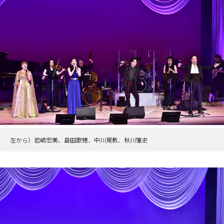
左から）岩崎宏美、島田歌穂、中川晃教、秋川雅史