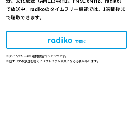
分
、文化放送（AM1134kHz、FM91.6MHz、
radiko
）
で放送中。
radiko
のタイムフリー機能では、1週間後ま
で聴取できます。
で開く
※タイムフリーは1週間限定コンテンツです。
※他エリアの放送を聴くにはプレミアム会員になる必要があります。