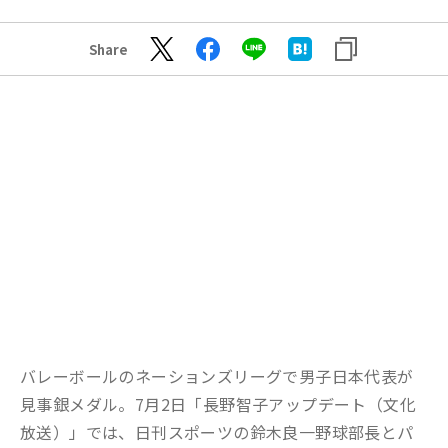
Share
バレーボールのネーションズリーグで男子日本代表が
見事銀メダル。7
月
2
日
「
長野智子アップデート
（文化
放送）」
で
は、
日刊スポーツの
鈴木良一野球部長とパ