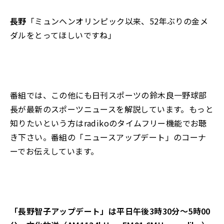
長野
「ミュンヘンオリンピック以来、52年ぶりの金メ
ダルをとってほしいですね」
番組では
、
この他にも日刊スポーツの鈴木良一野球部
長が最新のスポーツニュースを解説しています
。
もっと
知りたいという方は
radiko
のタイムフリー機能でお聴
き下さい
。
番組の「ニュースアップデート」のコーナ
ーでお伝えしています。
「
長野智子アップデート
」は平日
午後
3
時
30分
～
5
時
00