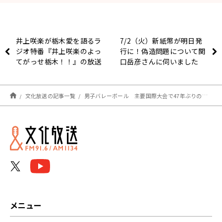
井上咲楽が栃木愛を語るラ
7/2（火）新紙幣が明日発
ジオ特番『井上咲楽のよっ
行に！偽造問題について関
てがっせ栃木！！』の放送
口岳彦さんに伺いました
が決定！ 「栃木の特番を
担当させていただけるこ
と、県民冥利に尽きま
文化放送の記事一覧
男子バレーボール 主要国際大会で47年ぶりの銀メダル
す！」
メニュー