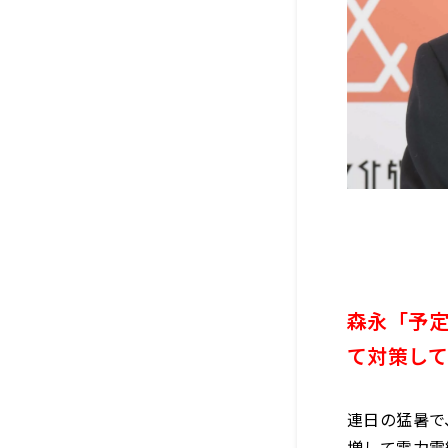
森永「予
て対策し
連日の猛暑で
増して電力需