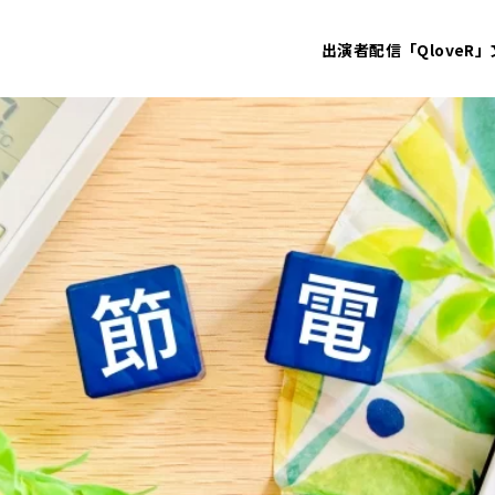
出演者
配信「QloveR」