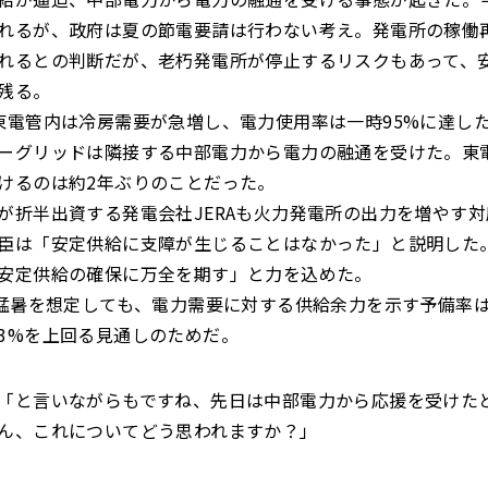
れるが、政府は夏の節電要請は行わない考え。発電所の稼働
れるとの判断だが、老朽発電所が停止するリスクもあって、
残る。
東電管内は冷房需要が急増し、電力使用率は一時95%に達し
ーグリッドは隣接する中部電力から電力の融通を受けた。東電
けるのは約2年ぶりのことだった。
が折半出資する発電会社JERAも火力発電所の出力を増やす
臣は「安定供給に支障が生じることはなかった」と説明した
安定供給の確保に万全を期す」と力を込めた。
の猛暑を想定しても、電力需要に対する供給余力を示す予備率
3%を上回る見通しのためだ。
「と言いながらもですね、先日は中部電力から応援を受けた
ん、これについてどう思われますか？」