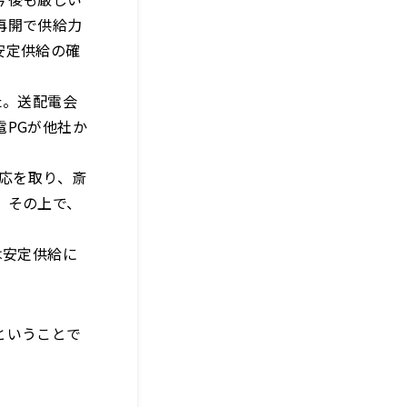
再開で供給力
安定供給の確
た。送配電会
PGが他社か
対応を取り、斎
。その上で、
は安定供給に
ということで