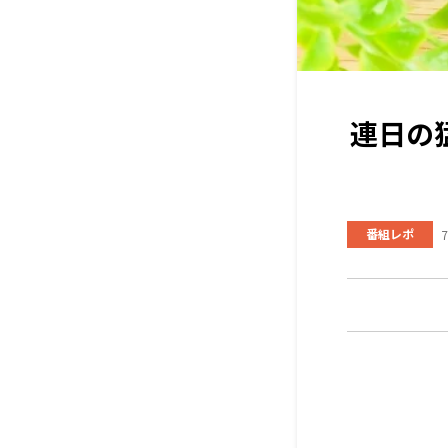
連日の
番組レポ
7