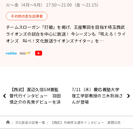
火～金（4月〜9月） 17:50～21:00（金 ～21:15）
その他の主な出演者
チームスローガン「打破」を掲げ、王座奪回を目指す埼玉西武
ライオンズの試合を中心に放送！ 今シーズンも「吼えろ！ライ
オンズ 叫べ！文化放送ライオンズナイター」を…
【西武】渡辺久信GM兼監
7/11（木）慶応義塾大学
督代行インタビュー 羽田
理工学部教授の三木則尚さ
慎之介の先発デビューを決
んが登場
めた要因とは？
文化放送の記事一覧
【西武】外崎修汰選手インタビュー 源田壮亮 必死のヘッドスライディングを見て「早く戻ってあげたい」