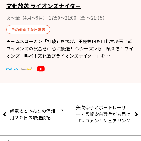
文化放送 ライオンズナイター
火～金（4月〜9月） 17:50～21:00（金 ～21:15）
その他の主な出演者
チームスローガン「打破」を掲げ、王座奪回を目指す埼玉西武
ライオンズの試合を中心に放送！ 今シーズンも「吼えろ！ライ
オンズ 叫べ！文化放送ライオンズナイター」を…
矢吹奈子とボートレーサ
峰竜太とみんなの信州 ７
ー・宮崎安奈選手がお届け
月２０日の放送後記
『レコメン！シェアリング
「アイアム ア ボートレー
サー」』8/5（月）から
『レコメン！』内で放送