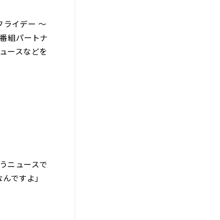
ライデー ～
、番組パートナ
ニュースなどを
いうニュースで
なんですよ」