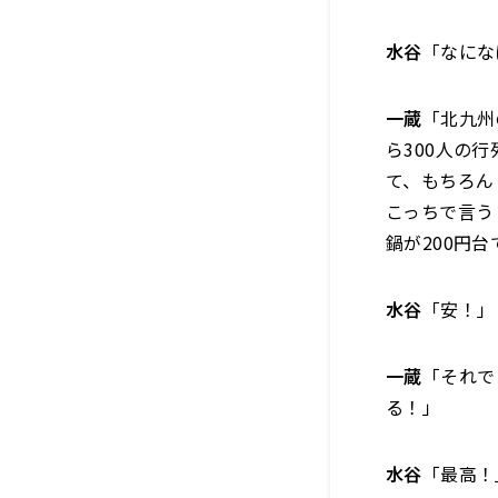
水谷
「なにな
一蔵
「北九州
ら300人の
て、もちろん
こっちで言う
鍋が200円
水谷
「安！」
一蔵
「それで
る！」
水谷
「最高！