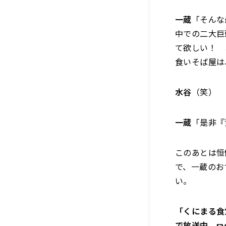
一蔵
「そんな
中での二大巨
て欲しい！ 
食いそば屋は
水谷
（笑）
一蔵
「是非『
このあとは恒
で、一蔵のお
い。
「くにまる食堂
で放送中。r