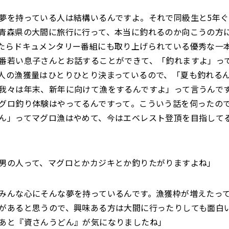
夢を持っている人は結構いるんですよ。それで同級生と5年
青森県の大間に旅行に行って、本当に釣れるのか向こうの方
たらドキュメンタリー番組にも取り上げられている優秀な一
番若い息子さんとお話することができて、「釣れますよ」っ
人の漁獲量はひとりひとり決まっているので、「夏も釣れる
我々は年末、新年に向けて漁をするんですよ」って言うんで
グロ釣り体験はやってるんですって。こういう話を伺ったの
ん」ってマグロ漁はやめて、今はエベレスト登頂を目指して
男の人って、マグロとかカジキとか釣りたがりますよね」
みんな心にそんな夢を持っているんです。漁獲枠が増えたっ
があると思うので、興味ある方は大間に行ったりしても面白
あと『資さんうどん』が気になりましたね」