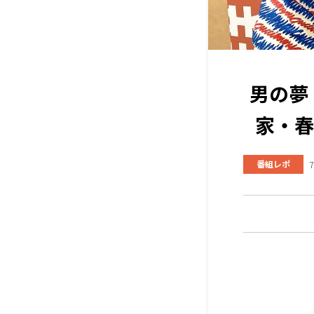
男の夢
家・春
番組レポ
7