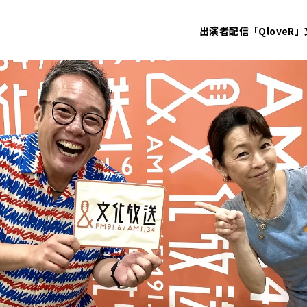
出演者
配信「QloveR」