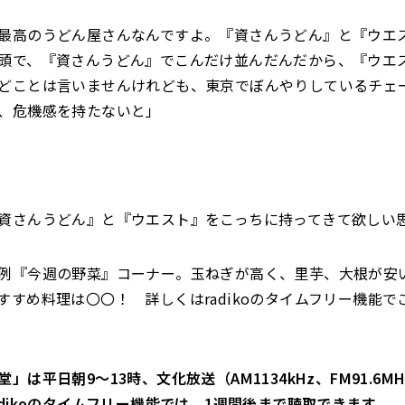
最高のうどん屋さんなんですよ。『資さんうどん』と『ウエ
頭で、『資さんうどん』でこんだけ並んだんだから、『ウエ
どことは言いませんけれども、東京でぼんやりしているチェ
、危機感を持たないと」
資さんうどん』と『ウエスト』をこっちに持ってきて欲しい
例『今週の野菜』コーナー。玉ねぎが高く、里芋、大根が安
すすめ料理は〇〇！ 詳しくはradikoのタイムフリー機能で
」は平日朝9～13時、文化放送（AM1134kHz、FM91.6MHz
adikoのタイムフリー機能では、1週間後まで聴取できます。