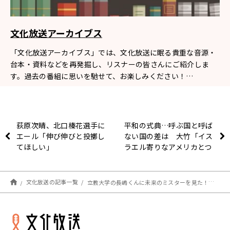
文化放送アーカイブス
「文化放送アーカイブス」では、文化放送に眠る貴重な音源・
台本・資料などを再発掘し、リスナーの皆さんにご紹介しま
す。過去の番組に思いを馳せて、お楽しみください！…
荻原次晴、北口榛花選手に
平和の式典…呼ぶ国と呼ば
エール「伸び伸びと投擲し
ない国の差は 大竹「イス
てほしい」
ラエル寄りなアメリカとつ
ながっている外交姿勢を貫
いたように見える」
文化放送の記事一覧
立教大学の長嶋くんに未来のミスターを見た！【アーカイブの森 探訪記#4】