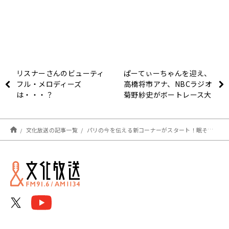
リスナーさんのビューティ
ぱーてぃーちゃんを迎え、
フル・メロディーズ
高橋将市アナ、NBCラジオ
は・・・？
菊野紗史がボートレース大
村から中継 『ボートレー
スライブ SG 第29回オー
シャンカップ優勝戦 実況
文化放送の記事一覧
パリの今を伝える新コーナーがスタート！眠そうな特派員を盛り上げようと春風亭一蔵が声を張る！
中継』