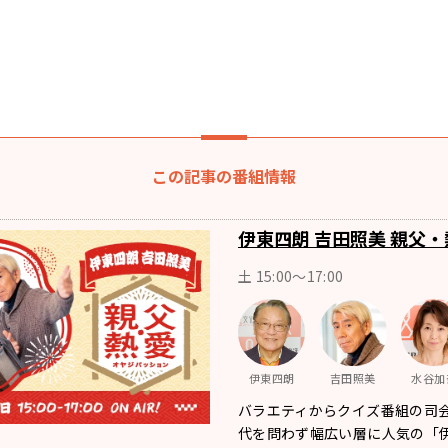
この記事の番組情報
伊東四朗 吉田照美 親父・
土 15:00～17:00
伊東四朗
吉田照美
水谷加
バラエティからクイズ番組の司
代を問わず幅広い層に人気の「