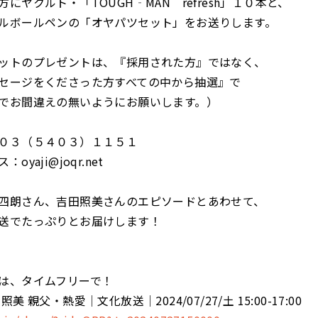
にヤクルト・「TOUGH‐MAN refresh」１０本と、
ルボールペンの「オヤパツセット」をお送りします。
ットのプレゼントは、『採用された方』ではなく、
セージをくださった方すべての中から抽選』で
でお間違えの無いようにお願いします。）
０３（５４０３）１１５１
yaji@joqr.net
四朗さん、吉田照美さんのエピソードとあわせて、
送でたっぷりとお届けします！
は、タイムフリーで！
美 親父・熱愛│文化放送│2024/07/27/土 15:00-17:00