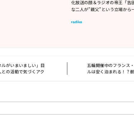
化放送の顔＆ラジオの帝王「吉
な二人が”親父”という立場から
ネルがいまいましい」目
五輪開催中のフランス
人との活動で気づくアク
ルは安く泊まれる！？
ィとは？
リスト・鳥海高太朗氏