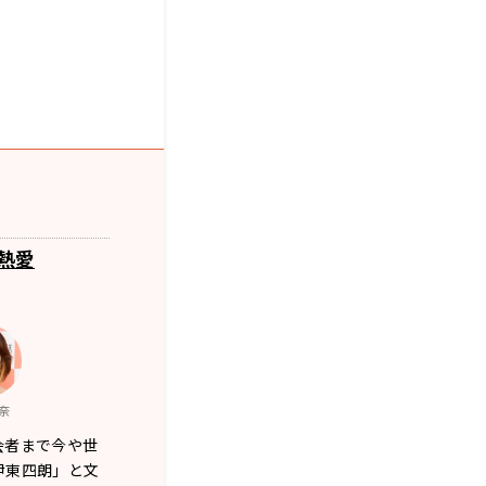
熱愛
奈
会者まで今や世
伊東四朗」と文