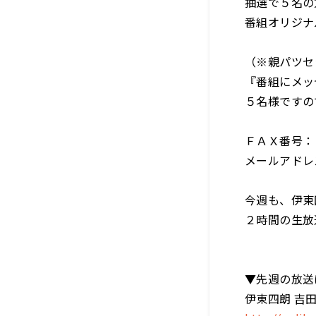
抽選で５名の方
番組オリジナ
（※親パツセ
『番組にメッ
５名様ですの
ＦＡＸ番号：
メールアドレス：o
今週も、伊東
２時間の生放
▼先週の放送
伊東四朗 吉田照