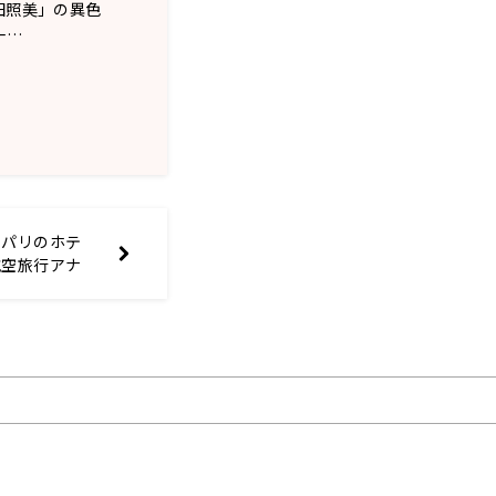
田照美」の異色
一…
・パリのホテ
航空旅行アナ
が解説