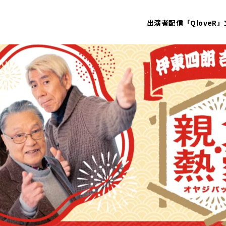
出演者
配信「QloveR」