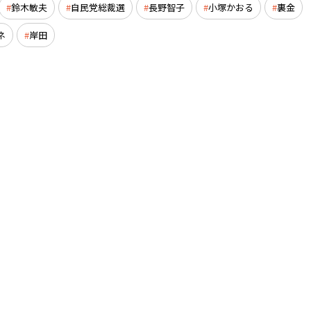
鈴木敏夫
自民党総裁選
長野智子
小塚かおる
裏金
ネ
岸田