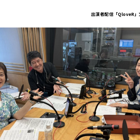
出演者
配信「QloveR」