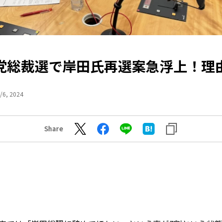
党総裁選で岸田氏再選案急浮上！理
/6, 2024
Share