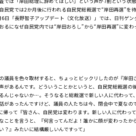
査では「岸田総理に辞めてほしい」という声が7割という状
自民党では2か月後に行われる自民党総裁選で“岸田再選”を
月
6
日
「
長野智子アップデート
（文化放送）」
で
は、
日刊
ゲン
おるになぜ
自民党内では
“岸田おろし”から“岸田再選”に変
の議員を色々取材すると、ちょっとビックリしたのが『岸田
声があるんです。どういうことかというと、自民党総裁選の
るんじゃないか
…。
そうなると総裁選で新しい人に代わって
話があったんですけど、議員の人たちは今、閉会中で夏なの
に帰って『皆さん、自民党は変わります。新しい人に代わっ
なことを言うと、『何言ってんだよ！誰かに顔が変わったか
い？』みたいに結構厳しいんですって」