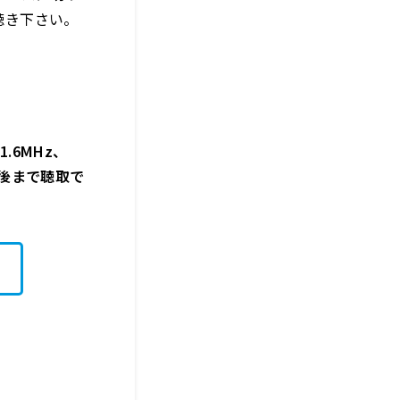
聴き下さい
。
.6MHz、
週間後まで聴取で