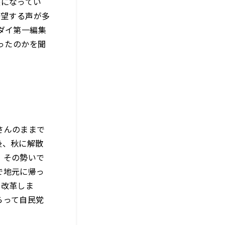
態になってい
待望する声が多
ダイ第一編集
わったのかを聞
さんのままで
後、秋に解散
、その勢いで
で地元に帰っ
て改革しま
らって自民党