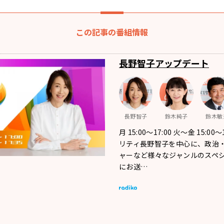
この記事の番組情報
長野智子アップデート
長野智子
鈴木純子
鈴木敏
月 15:00～17:00 火～金 15:00
リティ長野智子を中心に、政治
ャーなど様々なジャンルのスペ
にお送…