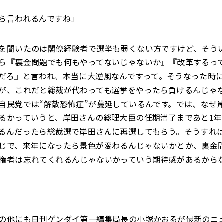
ら言われるんですね」
を聞いたのは閣僚経験者で選挙も弱くない方ですけど、そう
ら『裏金問題でも何もやってないじゃないか』『改革するっ
だろ』と言われ、本当に大逆風なんですって。そうなった時
が、これだと総裁が代わっても選挙をやったら負けるんじゃ
自民党では“解散恐怖症”が蔓延しているんです。では、なぜ
るかっていうと、岸田さんの総理大臣の任期満了まであと1
るんだったら総裁選で岸田さんに再選してもらう。そうすれ
じで、来年になったら景色が変わるんじゃないかとか、裏金
権者は忘れてくれるんじゃないかっていう期待感があるから
の他にも日刊ゲンダイ第一編集局長の小塚かおるが最新のニ