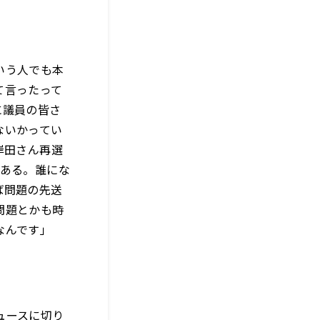
いう人でも本
て言ったって
に議員の皆さ
ないかってい
岸田さん再選
年ある。誰にな
ば問題の先送
問題とかも時
なんです」
ュースに切り