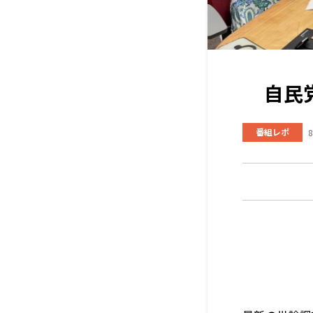
自民
番組レポ
8