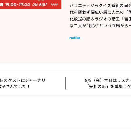
バラエティからクイズ番組の司
代を問わず幅広い層に人気の「
化放送の顔＆ラジオの帝王「吉
な二人が”親父”という立場から
本日のゲストはジャーナリ
8/9（金）本日はリス
敬子さんでした！
「先祖の話」を募集！
ンナの八木真澄さんで