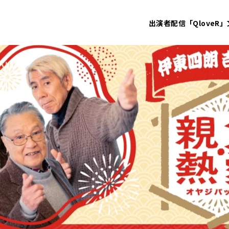
出演者
配信「QloveR」