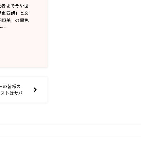
会者まで今や世
伊東四朗」と文
田照美」の異色
一…
ナーの皆様の
ゲストはサバ
した！