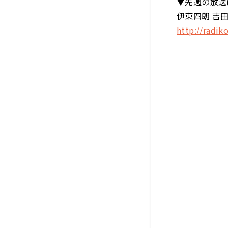
▼先週の放送
伊東四朗 吉田照
http://radi