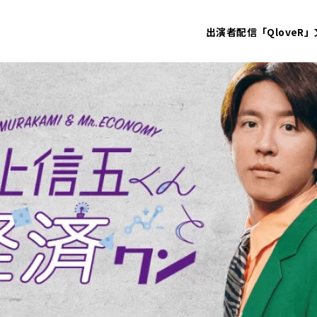
出演者
配信「QloveR」