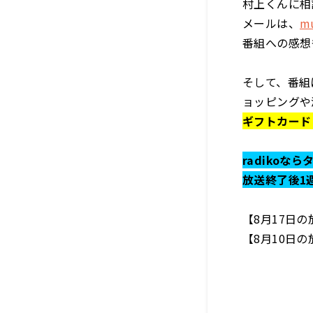
村上くんに相
メールは、
mu
番組への感想
そして、番組
ョッピングや
ギフトカード 
radikoな
放送終了後1
【8月17日
【8月10日