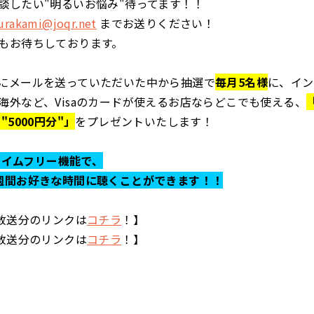
談したい"明るいお悩み"待ってます！！
rakami@joqr.net
までお送りください！
もお待ちしております。
にメールを送っていただいた中から抽選で
毎月5名様
に、イン
海外など、Visaのカードが使えるお店ならどこでも使える、
"5000円分"」
をプレゼントいたします！
らタイムフリー機能で、
週間お好きな時間に聴くことができます！！
の放送分のリンクは
コチラ
！】
の放送分のリンクは
コチラ
！】