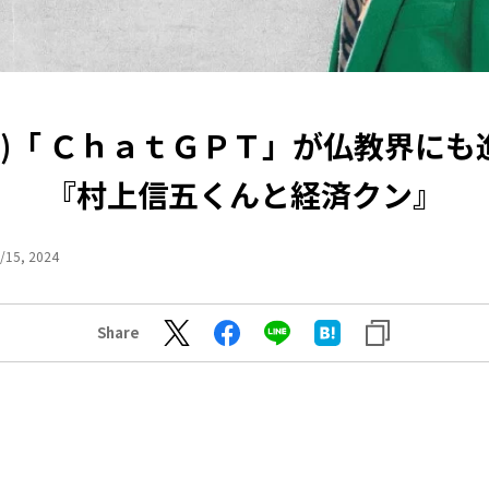
(土)「 ＣｈａｔＧＰＴ」が仏教界に
『村上信五くんと経済クン』
/15, 2024
Share