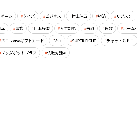
ゲーム
クイズ
ビジネス
村上信五
経済
サブスク
日本
家族
日本経済
人工知能
宗教
仏教
ホーム
バニラVisaギフトカード
Visa
SUPER EIGHT
チャットＧＰＴ
ブッダボットプラス
仏教対話AI