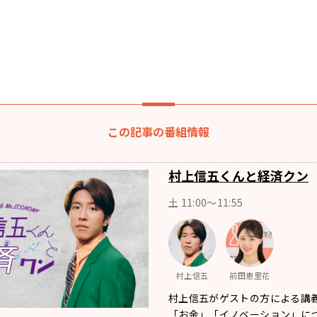
この記事の番組情報
村上信五くんと経済クン
土 11:00～11:55
村上信五
前田恵里花
村上信五がゲストの方による講義
「お金」「イノベーション」に