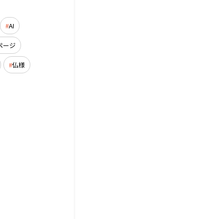
AI
ページ
仏様