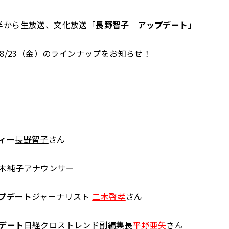
半から生放送、文化放送「
長野智子 アップデート
」
～8/23（金）のラインナップをお知らせ！
ィー
長野智子
さん
木純子
アナウンサー
プデート
ジャーナリスト
二木啓孝
さん
デート
日経クロストレンド副編集長
平野亜矢
さん