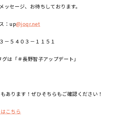
メッセージ、お待ちしております。
ス：up
@joqr.net
３－５４０３－１１５１
タグは「＃長野智子アップデート」
ubeもあります！ぜひそちらもご確認ください！
beはこちら