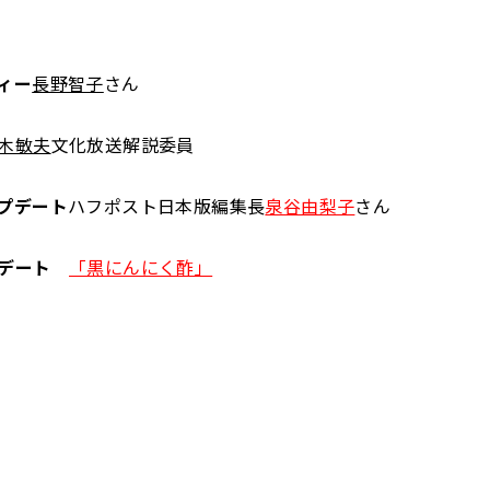
ィー
長野智子
さん
木敏夫
文化放送解説委員
プデート
ハフポスト日本版編集長
泉谷由梨子
さん
デート
「黒にんにく酢」