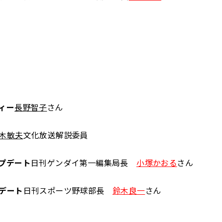
ィー
長野智子
さん
木敏夫
文化放送解説委員
プデート
日刊ゲンダイ第一編集局長
小塚かおる
さん
デート
日刊スポーツ野球部長
鈴木良一
さん