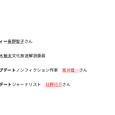
ィー
長野智子
さん
木敏夫
文化放送解説委員
プデート
ノンフィクション作家
常井健一
さん
デート
ジャーナリスト
日野行介
さん