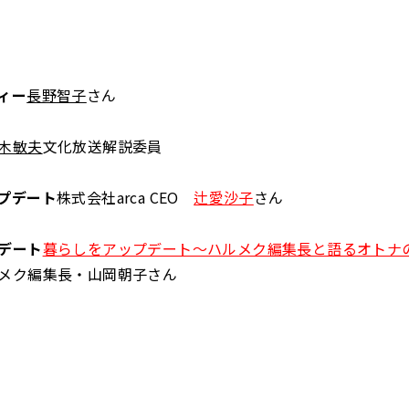
ィー
長野智子
さん
木敏夫
文化放送解説委員
プデート
株式会社arca CEO
辻愛沙子
さん
デート
暮らしをアップデート～ハルメク編集長と語るオトナ
メク編集長・山岡朝子さん