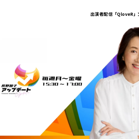
出演者
配信「QloveR」