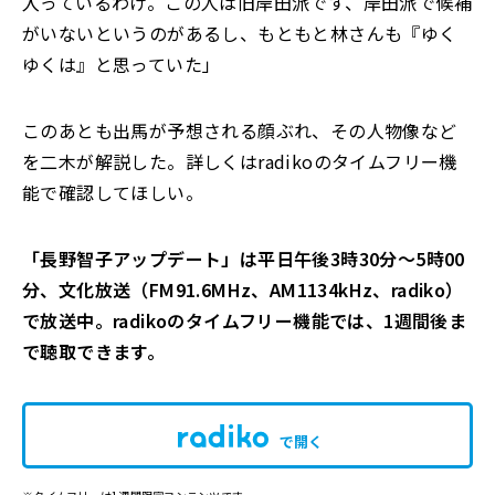
入っているわけ。この人は旧岸田派です、岸田派で候補
がいないというのがあるし、もともと林さんも『ゆく
ゆくは』と思っていた」
このあとも出馬が予想される顔ぶれ、その人物像など
を二木が解説した。詳しくはradikoのタイムフリー機
能で確認してほしい。
「
長野智子アップデート
」は平日
午後
3
時
30分
～
5
時
00
分
、文化放送（FM91.6MHz、AM1134kHz、radiko）
で放送中。radikoのタイムフリー機能では、1週間後ま
で聴取できます。
で開く