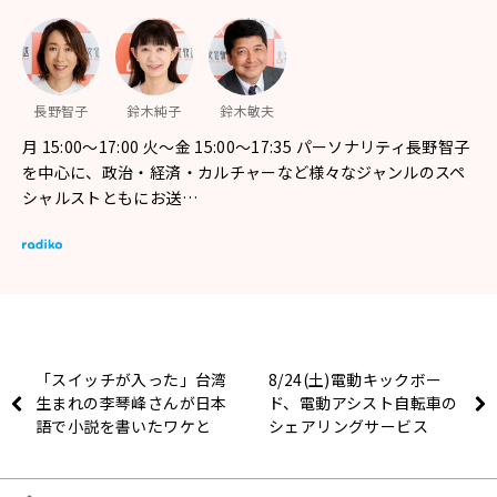
長野智子
鈴木純子
鈴木敏夫
月 15:00～17:00 火～金 15:00～17:35 パーソナリティ長野智子
を中心に、政治・経済・カルチャーなど様々なジャンルのスペ
シャルストともにお送…
「スイッチが入った」台湾
8/24(土)電動キックボー
生まれの李琴峰さんが日本
ド、電動アシスト自転車の
語で小説を書いたワケと
シェアリングサービス
は？
「LUUP」を特集！『村上
信五くんと経済クン』