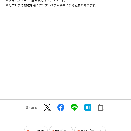
※タイムフリーは1週間限定コンテンツです。
※他エリアの放送を聴くにはプレミアム会員になる必要があります。
Share
二木啓孝
長野智子
アップデート