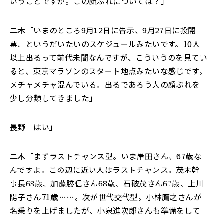
いうことですが。この顔ぶれについては？」
二木
「いまのところ9月12日に告示、9月27日に投開
票、というだいたいのスケジュールみたいです。10人
以上出るって前代未聞なんですが、こういうのを見てい
ると、東京マラソンのスタート地点みたいな感じです。
メチャメチャ混んでいる。出るであろう人の顔ぶれを
少し分類してきました」
長野
「はい」
二木
「まずラストチャンス型。いま岸田さん、67歳な
んですよ。この辺に近い人はラストチャンス。茂木幹
事長68歳、加藤勝信さん68歳、石破茂さん67歳、上川
陽子さん71歳……。次が世代交代型。小林鷹之さんが
名乗りを上げましたが、小泉進次郎さんも準備をして