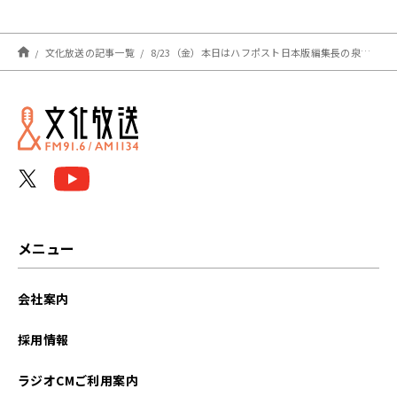
ルウィークです！
える
文化放送の記事一覧
8/23（金）本日はハフポスト日本版編集長の泉谷由梨子さんと一緒にお送りしました！
メニュー
会社案内
採用情報
ラジオCMご利用案内