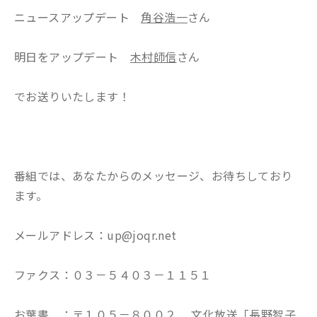
ニュースアップデート
角谷浩一
さん
明日をアップデート
木村師信
さん
でお送りいたします！
番組では、あなたからのメッセージ、お待ちしており
ます。
メールアドレス：up@joqr.net
ファクス：０３－５４０３－１１５１
お葉書 ：〒１０５－８００２ 文化放送「長野智子