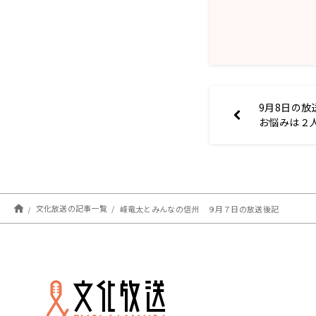
9月8日の放
お悩みは２
シュタイン
Heat&Hear
文化放送の記事一覧
峰竜太とみんなの信州 ９月７日の放送後記