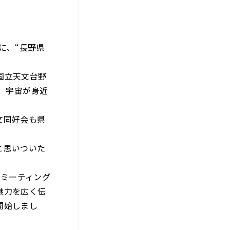
に、“長野県
国立天文台野
、宇宙が身近
文同好会も県
と思いついた
」ミーティング
魅力を広く伝
開始しまし