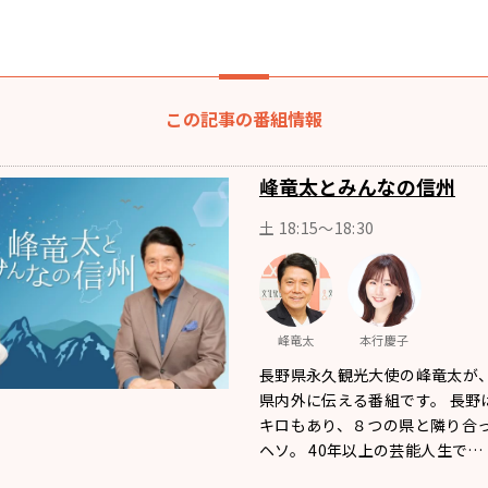
この記事の番組情報
峰竜太とみんなの信州
土 18:15〜18:30
峰竜太
本行慶子
長野県永久観光大使の峰竜太が
県内外に伝える番組です。 長野
キロもあり、８つの県と隣り合
ヘソ。 40年以上の芸能人生で…