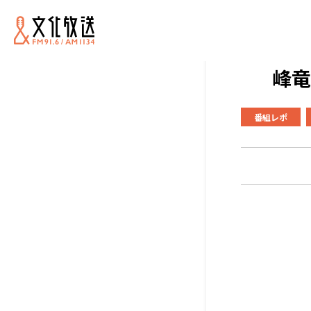
峰竜
番組レポ