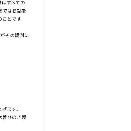
県はすべての
送ではお話を
のことです
生がその観測に
上げます。
木曽ひのき製