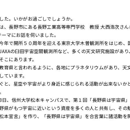
した。いかがお過ごしでしょうか。
は、長野市にある長野工業高等専門学校 教授 大西浩次さん
テーマにお話を伺いました。
今年で開所５０周年を迎える東京大学木曽観測所をはじめ、
JAXAの臼田宇宙空間観測所など、多くの天文研究施設があり
そこにあります。
教育県と言われるように、各地にプラネタリウムがあり、天
しています。
ぐと、星空や宇宙がより身近に感じられる活動が出来ないか
。
1月23日、信州大学松本キャンパスで、第１回「長野県は宇宙県
野県がもつ宇宙に近いという資産を多くの人と共有し、その
松本宣言」を作り、「長野県は宇宙県」を合言葉に諸活動を