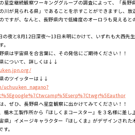
の星空継続観察ワーキンググループの調査によって、「長野
の川が見られる県」であることを示すことができますし、放
のですが、なんと、長野県内で低緯度のオーロラも見えると
1日の夜と8月12日深夜～13日未明にかけて、いずれも大西先
す。
野県は宇宙県を合言葉に、その発信にご期待ください！！
県について、詳しくは↓↓
uken.jpn.org/
県のツイッターは↓↓
om/uchuuken_nagano?
src%5Egoogle%7Ctwcamp%5Eserp%7Ctwgr%5Eauthor
は、ぜひ、長野県へ星空観察に出かけてみてください！！
、楯木工製作所から『ほしくまコースター』を３名様に差し
宙県」イメージキャラクター『ほしくま』がデザインされた
です。