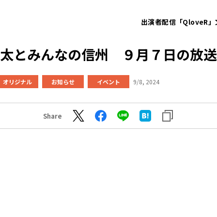
出演者
配信「QloveR」
太とみんなの信州 ９月７日の放送
オリジナル
お知らせ
イベント
9/8, 2024
Share