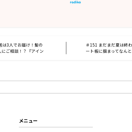
送は3人でお届け！髪の
＃151 まだまだ夏は終
人にご相談！？『アイン
ート板に掴まってなんと
・山崎紘菜
放送を泳ぎ切った日曜
t!』
メニュー