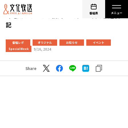
番組表
峰竜太とみんなの信州 ９月１４日の放送後
記
番組レポ
オリジナル
お知らせ
イベント
9/16, 2024
Special Week
Share