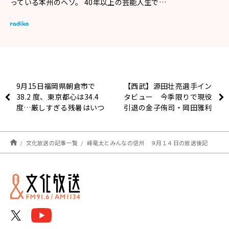
っている本州のヘソ。 40年以上の芸能人生で…
9月15日福岡県朝倉市で
【西武】源田壮亮選手イン
38.2 度、東京都心は34.4
タビュー 今季限りで現役
度…厳しすぎる残暑はいつ
引退の金子侑司・岡田雅利
まで続く？
両選手への想いを語る
文化放送の記事一覧
峰竜太とみんなの信州 ９月１４日の放送後記