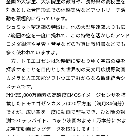
全国の大学生、大学院生の教育や、長野県の高校生を
対象とした合宿形式での体験実習などアウトリーチ活
動も積極的に行っています。
シュミット望遠鏡の特徴は、他の大型望遠鏡よりも広
い範囲の空を一度に撮れて、この特徴を活かしたアンド
ロメダ銀河や星雲・彗星などの写真は教科書などでも
多く使われていますよ。
一方、トモエゴゼンは短時間に変わりゆく宇宙の姿を
探求することを目的とした世界初の天文用広視野動画
カメラと人工知能ソフトウエア群からなる観測統合シ
ステムです。
計1億9,000万画素の高感度CMOSイメージセンサを搭
載したトモエゴゼンカメラは20平方度（満月84個分）
ですが、広い空を一度に動画で監視でき、ひと晩の観
測で30テラバイト、つまり映画およそ１万本分におよ
ぶ宇宙動画ビッグデータを取得します！！