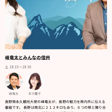
峰竜太とみんなの信州
土 18:15〜18:30
峰竜太
本行慶子
長野県永久観光大使の峰竜太が、長野の魅力を県内外に伝える
番組です。 長野は南北に２１２キロもあり、８つの県と隣り合