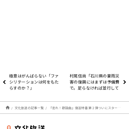
極意はがんばらない「ファ
村尾信尚「石川県の豪雨災
シリテーションは何をもた
害の復興にはまずは予備費
らすのか？」
で。足らなければ並行して
補正予算の編成にかかるべ
き」
文化放送の記事一覧
『走れ！歌謡曲』復活特番 第２弾ついにスタート！