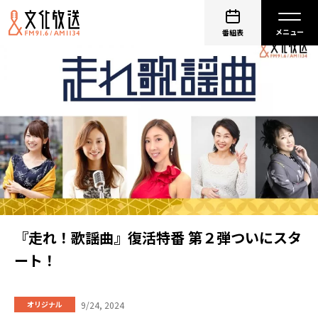
番組表
『走れ！歌謡曲』復活特番 第２弾ついにスタ
ート！
9/24, 2024
オリジナル