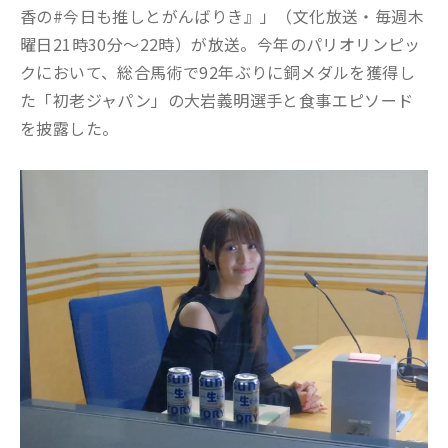
香の#今日も推しとがんばりき』」（文化放送・毎週木
曜日21時30分～22時）が放送。今年のパリオリンピッ
クにおいて、総合馬術で92年ぶりに銅メダルを獲得し
た「初老ジャパン」の大岩義明選手と食事エピソード
を披露した。