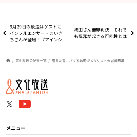
9月29日の放送はゲストに
袴田さん無罪判決 それで
インフルエンサー・まいき
も冤罪が起きる可能性とは
ちさんが登場！『アインシ
ュタイン・山崎紘菜
Heat&Heart!』
文化放送の記事一覧
菅井友香、パリ五輪馬術メダリスト大岩義明選手らと会食！「3～4時間、馬トークしてました」
メニュー