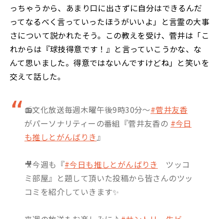
っちゃうから、あまり口に出さずに自分はできるんだ
ってなるべく言っていったほうがいいよ」と言霊の大事
さについて説かれたそう。この教えを受け、菅井は「こ
れからは『球技得意です！』と言っていこうかな、な
んて思いました。得意ではないんですけどね」と笑いを
交えて話した。
📻文化放送毎週木曜午後9時30分〜
#菅井友香
がパーソナリティーの番組『菅井友香の
#今日
も推しとがんばりき
』
🎥今週も『
#今日も推しとがんばりき
ツッコ
ミ部屋』と題して頂いた投稿から皆さんのツッ
コミを紹介していきます✨
来週の放送もお楽しみに♪
#サントリー生ビー