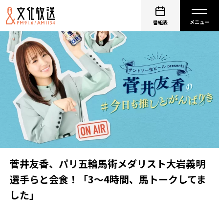
番組表
菅井友香、パリ五輪馬術メダリスト大岩義明
選手らと会食！「3～4時間、馬トークしてま
した」