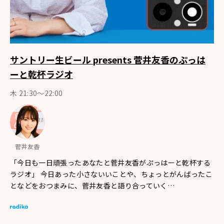
サントリー生ビール presents 菅井友香のぷっは
ーと乾杯ラジオ
木 21:30～22:00
菅井友香
「今日も一日頑張ったあなたと菅井友香がぷっはーと乾杯する
ラジオ」 今日あった小さないいことや、ちょっとがんばったこ
となどをおつまみに、菅井友香と語り合っていく…