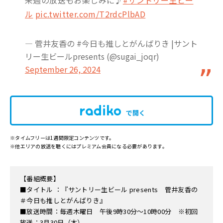
ル
pic.twitter.com/T2rdcPlbAD
— 菅井友香の #今日も推しとがんばりき |サント
リー生ビールpresents (@sugai_joqr)
September 26, 2024
で開く
※タイムフリーは1週間限定コンテンツです。
※他エリアの放送を聴くにはプレミアム会員になる必要があります。
【番組概要】
■タイトル ：『サントリー生ビール presents 菅井友香の
＃今日も推しとがんばりき』
■放送時間：毎週木曜日 午後9時30分～10時00分 ※初回
放送：3月30日（木）