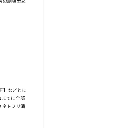
奈の劇場型恋
女王】などとに
ぬまでに全部
々ネトフリ漬