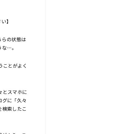
さい】
ちらの状態は
うな…。
うことがよく
々とスマホに
ログに「久々
を検索したこ