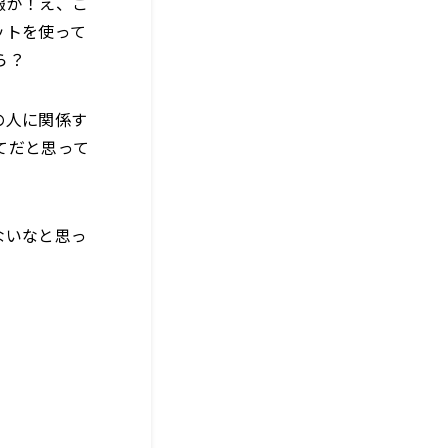
報が！え、こ
ットを使って
ら？
の人に関係す
てだと思って
ないなと思っ