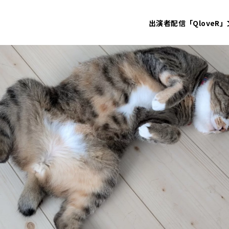
出演者
配信「QloveR」