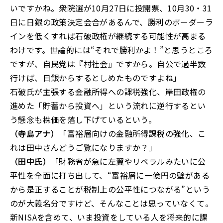
いですかね。衆院選が10月27日に投開票、10月30・31
日に日銀の政策決定会合があるんで、勝利のボーダーラ
インを低くすれば石破政権が継続する可能性が高まる
わけです。世論的には“それで勝利かよ！”と思うところ
ですが、自民党は『村社会』ですから。自公で過半数
行けば、日銀からするとしめたものですよね」
石破氏が主張する金融所得への課税強化、岸田政権の
進めた「貯蓄から投資へ」という流れに逆行するとい
う懸念も株価を落し下げているという。
（寺島アナ）
「富裕層向けの金融所得課税の強化、こ
れは田中さんどうご覧になりますか？」
（田中氏）
「財務省が急に左翼やリベラルみたいに公
平性を全面に打ち出して、“富裕層に一億円の壁がある
から是正することが税制上の公平性につながる”という
のが大義名分ですけど、そんなことは思っていなくて。
新NISAを含めて、いま投資をしている人を将来的に課