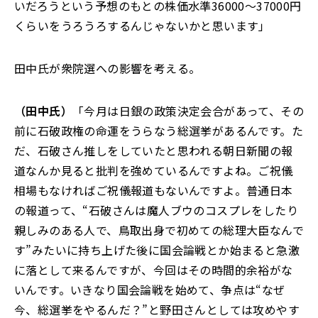
いだろうという予想のもとの株価水準36000～37000円
くらいをうろうろするんじゃないかと思います」
田中氏が衆院選への影響を考える。
（田中氏）
「今月は日銀の政策決定会合があって、その
前に石破政権の命運をうらなう総選挙があるんです。た
だ、石破さん推しをしていたと思われる朝日新聞の報
道なんか見ると批判を強めているんですよね。ご祝儀
相場もなければご祝儀報道もないんですよ。普通日本
の報道って、“石破さんは魔人ブウのコスプレをしたり
親しみのある人で、鳥取出身で初めての総理大臣なんで
す”みたいに持ち上げた後に国会論戦とか始まると急激
に落として来るんですが、今回はその時間的余裕がな
いんです。いきなり国会論戦を始めて、争点は“なぜ
今、総選挙をやるんだ？”と野田さんとしては攻めやす