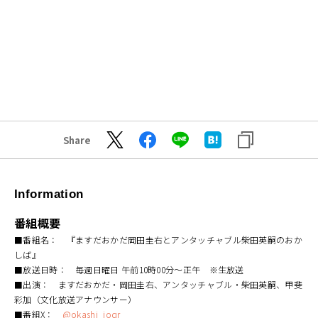
Share
Information
番組概要
■番組名： 『ますだおかだ岡田圭右とアンタッチャブル柴田英嗣のおか
しば』
■放送日時： 毎週日曜日 午前10時00分～正午 ※生放送
■出演： ますだおかだ・岡田圭右、アンタッチャブル・柴田英嗣、甲斐
彩加（文化放送アナウンサー）
■番組X：
@okashi_joqr