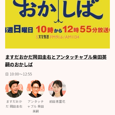
ますだおかだ岡田圭右とアンタッチャブル柴田英
嗣のおかしば
日 10:00～12:55
ますだおか
アンタッチ
前田恵里花
だ 岡田圭右
ャブル 柴田
英嗣