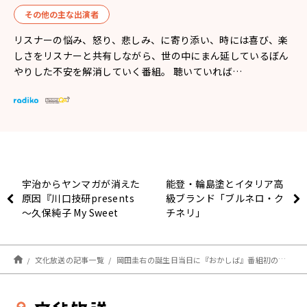
その他の主な出演者
リスナーの悩み、怒り、悲しみ、に寄り添い、時には喜び、楽
しさをリスナーと共有しながら、世の中にまん延しているぼん
やりした不安を解消していく番組。 聴いていれば…
宇治からヤンマガが消えた
能登・輪島塗とイタリア高
原因『川口技研presents
級ブランド「ブルネロ・ク
～久保純子 My Sweet
チネリ」
Home』
文化放送の記事一覧
岡田圭右の誕生日当日に『おかしば』番組初のトークライブの開催が決定！ ゲストにアンジャッシュ・渡部建が登場!!「おかしばのしゃべり場」11月17日（日）開催