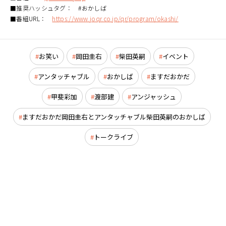
■推奨ハッシュタグ： #おかしば
■番組URL：
https://www.joqr.co.jp/qr/program/okashi/
お笑い
岡田圭右
柴田英嗣
イベント
アンタッチャブル
おかしば
ますだおかだ
甲斐彩加
渡部建
アンジャッシュ
ますだおかだ岡田圭右とアンタッチャブル柴田英嗣のおかしば
トークライブ