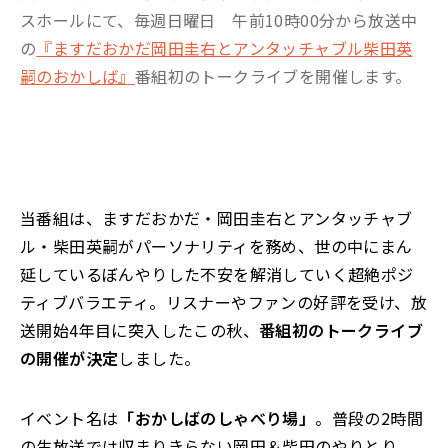
スホールにて、毎週日曜日 午前10時00分から放送中
の
『ますだおかだ岡田圭右とアンタッチャブル柴田英
嗣のおかしば』
番組初のトークライブを開催します。
当番組は、ますだおかだ・岡田圭右とアンタッチャブ
ル・柴田英嗣がパーソナリティを務め、世の中にまん
延しているぼんやりした不安を解消していく超絶ポジ
ティブバラエティ。リスナーやファンの好評を受け、放
送開始4年目に突入したこの秋、
番組初のトークライブ
の開催が決定
しました。
イベント名は
「おかしばのしゃべり場」
。普段の2時間
の生放送では収まりきらない岡田＆柴田のやりとり