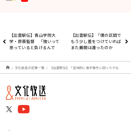
【出雲駅伝】青山学院大
【出雲駅伝】「僕の区間で
学・原晋監督 「強いって
もう少し差をつけていれば
思っていると負けるんで
また展開は違ったのか
す」～レース後チームにか
な」 青山学院大学・鶴
けた言葉とは
川正也選手レース後インタ
ビュー
文化放送の記事一覧
【出雲駅伝】「全体的に後手後手に回ったかな」 青山学院大学・原晋監督レース後インタビュー