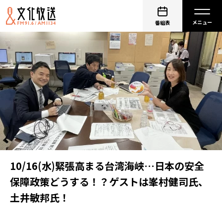
番組表
10/16(水)緊張高まる台湾海峡…日本の安全
保障政策どうする！？ゲストは峯村健司氏、
土井敏邦氏！