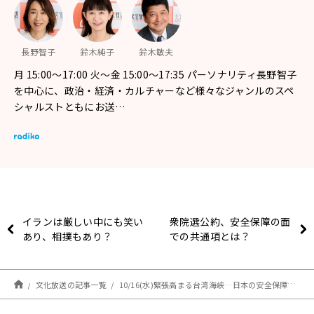
長野智子
鈴木純子
鈴木敏夫
月 15:00～17:00 火～金 15:00～17:35 パーソナリティ長野智子
を中心に、政治・経済・カルチャーなど様々なジャンルのスペ
シャルストともにお送…
イランは厳しい中にも笑い
衆院選公約、安全保障の面
あり、相撲もあり？
での共通項とは？
文化放送の記事一覧
10/16(水)緊張高まる台湾海峡…日本の安全保障政策どうする！？ゲストは峯村健司氏、土井敏邦氏！