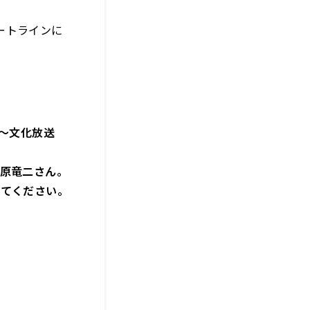
ートラインに
頃～文化放送
柏原竜二さん。
してください。