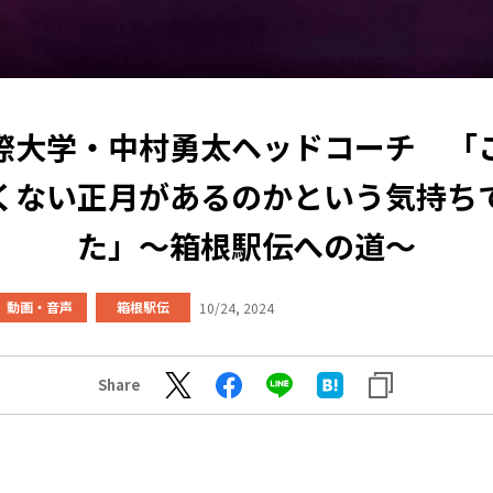
際大学・中村勇太ヘッドコーチ 「
くない正月があるのかという気持ち
た」～箱根駅伝への道～
動画・音声
箱根駅伝
10/24, 2024
Share