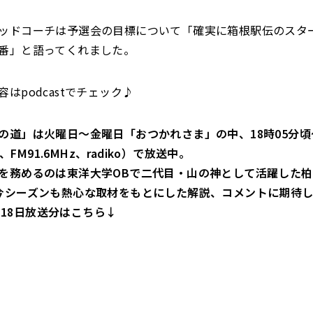
ッドコーチは予選会の目標について「確実に箱根駅伝のスタ
番」と語ってくれました。
容
はpodcastでチェック♪
の道」は火曜日～金曜日「おつかれさま」の中、18時05分
Hz、FM91.6MHz、radiko）で放送中。
を務めるのは東洋大学OBで二代目・山の神として活躍した
今シーズンも熱心な取材をもとにした解説、コメントに期待
18
日放送分はこちら↓