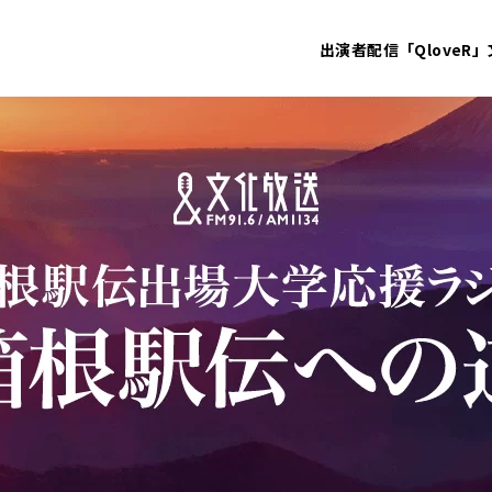
出演者
配信「QloveR」